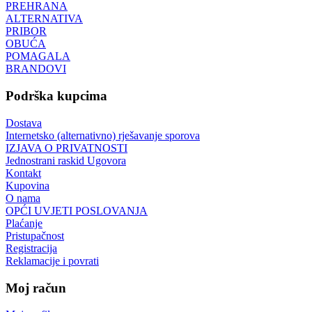
PREHRANA
ALTERNATIVA
PRIBOR
OBUĆA
POMAGALA
BRANDOVI
Podrška kupcima
Dostava
Internetsko (alternativno) rješavanje sporova
IZJAVA O PRIVATNOSTI
Jednostrani raskid Ugovora
Kontakt
Kupovina
O nama
OPĆI UVJETI POSLOVANJA
Plaćanje
Pristupačnost
Registracija
Reklamacije i povrati
Moj račun