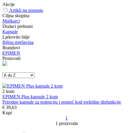
Akcije
Artikli na popustu
Ciljna skupina
Muškarci
Dodaci prehrani
Kapsule
Ljekovito bilje
Biljna mješavina
Brandovi
EPIMEN
Proizvodi
2
kom
EPIMEN Plus kapsule 2 kom
Prirodne kapsule za potenciju i pomoć kod erektilne disfunkcije
€ 39,63
Kupi
1
1 proizvoda