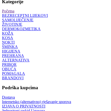
Kategorije
Početna
BEZRECEPTNI LIJEKOVI
SAMOLIJEČENJE
ŽIVOTINJE
DERMOKOZMETIKA
KOŽA
KOSA
NOKTI
ŠMINKA
HIGIJENA
PREHRANA
ALTERNATIVA
PRIBOR
OBUĆA
POMAGALA
BRANDOVI
Podrška kupcima
Dostava
Internetsko (alternativno) rješavanje sporova
IZJAVA O PRIVATNOSTI
Jednostrani raskid Ugovora