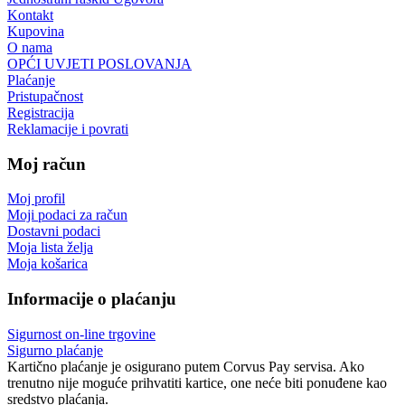
Kontakt
Kupovina
O nama
OPĆI UVJETI POSLOVANJA
Plaćanje
Pristupačnost
Registracija
Reklamacije i povrati
Moj račun
Moj profil
Moji podaci za račun
Dostavni podaci
Moja lista želja
Moja košarica
Informacije o plaćanju
Sigurnost on-line trgovine
Sigurno plaćanje
Kartično plaćanje je osigurano putem Corvus Pay servisa. Ako
trenutno nije moguće prihvatiti kartice, one neće biti ponuđene kao
sredstvo plaćanja.