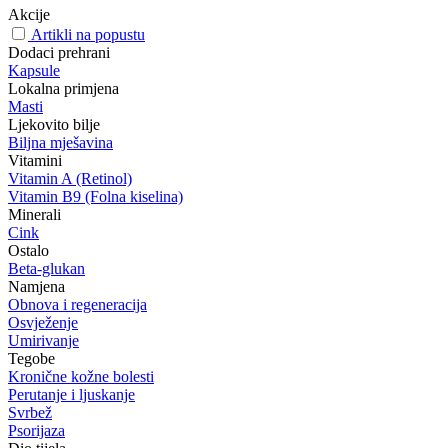
Akcije
Artikli na popustu
Dodaci prehrani
Kapsule
Lokalna primjena
Masti
Ljekovito bilje
Biljna mješavina
Vitamini
Vitamin A (Retinol)
Vitamin B9 (Folna kiselina)
Minerali
Cink
Ostalo
Beta-glukan
Namjena
Obnova i regeneracija
Osvježenje
Umirivanje
Tegobe
Kronične kožne bolesti
Perutanje i ljuskanje
Svrbež
Psorijaza