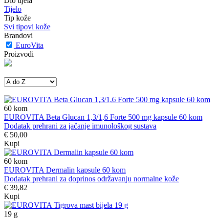
Dio tijela
Tijelo
Tip kože
Svi tipovi kože
Brandovi
EuroVita
Proizvodi
60
kom
EUROVITA Beta Glucan 1,3/1,6 Forte 500 mg kapsule 60 kom
Dodatak prehrani za jačanje imunološkog sustava
€ 50,00
Kupi
60
kom
EUROVITA Dermalin kapsule 60 kom
Dodatak prehrani za doprinos održavanju normalne kože
€ 39,82
Kupi
19
g