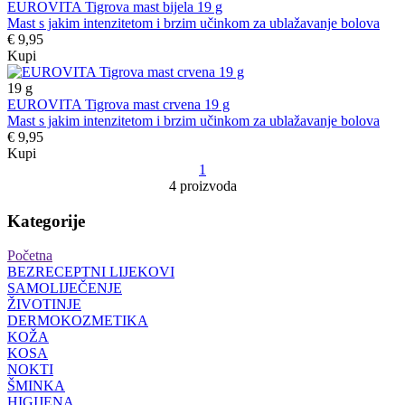
EUROVITA Tigrova mast bijela 19 g
Mast s jakim intenzitetom i brzim učinkom za ublažavanje bolova
€ 9,95
Kupi
19
g
EUROVITA Tigrova mast crvena 19 g
Mast s jakim intenzitetom i brzim učinkom za ublažavanje bolova
€ 9,95
Kupi
1
4 proizvoda
Kategorije
Početna
BEZRECEPTNI LIJEKOVI
SAMOLIJEČENJE
ŽIVOTINJE
DERMOKOZMETIKA
KOŽA
KOSA
NOKTI
ŠMINKA
HIGIJENA