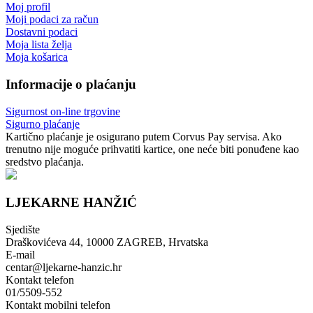
Moj profil
Moji podaci za račun
Dostavni podaci
Moja lista želja
Moja košarica
Informacije o plaćanju
Sigurnost on-line trgovine
Sigurno plaćanje
Kartično plaćanje je osigurano putem Corvus Pay servisa. Ako
trenutno nije moguće prihvatiti kartice, one neće biti ponuđene kao
sredstvo plaćanja.
LJEKARNE HANŽIĆ
Sjedište
Draškovićeva 44, 10000 ZAGREB, Hrvatska
E-mail
centar@ljekarne-hanzic.hr
Kontakt telefon
01/5509-552
Kontakt mobilni telefon