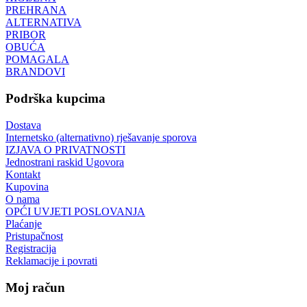
PREHRANA
ALTERNATIVA
PRIBOR
OBUĆA
POMAGALA
BRANDOVI
Podrška kupcima
Dostava
Internetsko (alternativno) rješavanje sporova
IZJAVA O PRIVATNOSTI
Jednostrani raskid Ugovora
Kontakt
Kupovina
O nama
OPĆI UVJETI POSLOVANJA
Plaćanje
Pristupačnost
Registracija
Reklamacije i povrati
Moj račun