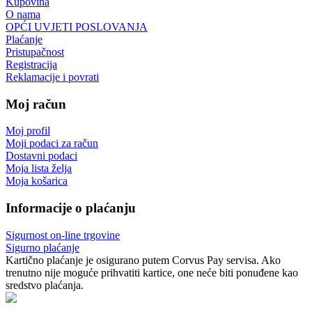
Kupovina
O nama
OPĆI UVJETI POSLOVANJA
Plaćanje
Pristupačnost
Registracija
Reklamacije i povrati
Moj račun
Moj profil
Moji podaci za račun
Dostavni podaci
Moja lista želja
Moja košarica
Informacije o plaćanju
Sigurnost on-line trgovine
Sigurno plaćanje
Kartično plaćanje je osigurano putem Corvus Pay servisa. Ako
trenutno nije moguće prihvatiti kartice, one neće biti ponuđene kao
sredstvo plaćanja.