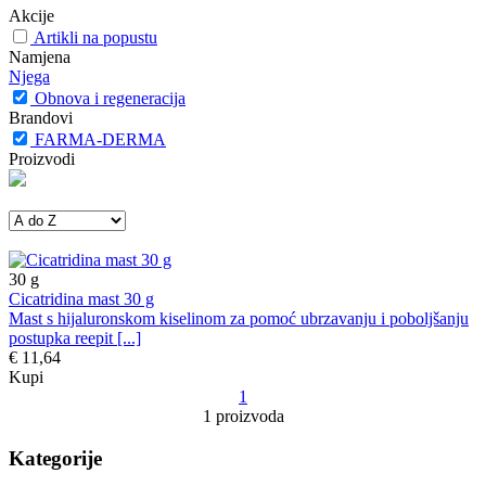
Akcije
Artikli na popustu
Namjena
Njega
Obnova i regeneracija
Brandovi
FARMA-DERMA
Proizvodi
30
g
Cicatridina mast 30 g
Mast s hijaluronskom kiselinom za pomoć ubrzavanju i poboljšanju
postupka reepit [...]
€ 11,64
Kupi
1
1 proizvoda
Kategorije