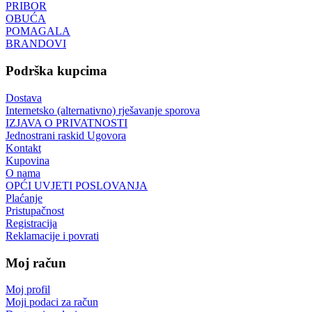
PRIBOR
OBUĆA
POMAGALA
BRANDOVI
Podrška kupcima
Dostava
Internetsko (alternativno) rješavanje sporova
IZJAVA O PRIVATNOSTI
Jednostrani raskid Ugovora
Kontakt
Kupovina
O nama
OPĆI UVJETI POSLOVANJA
Plaćanje
Pristupačnost
Registracija
Reklamacije i povrati
Moj račun
Moj profil
Moji podaci za račun