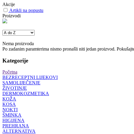
Akcije
Artikli na popustu
Proizvodi
Nema proizvoda
Po zadanim paramterima nismo pronašli niti jedan proizvod. Pokušajte 
Kategorije
Početna
BEZRECEPTNI LIJEKOVI
SAMOLIJEČENJE
ŽIVOTINJE
DERMOKOZMETIKA
KOŽA
KOSA
NOKTI
ŠMINKA
HIGIJENA
PREHRANA
ALTERNATIVA