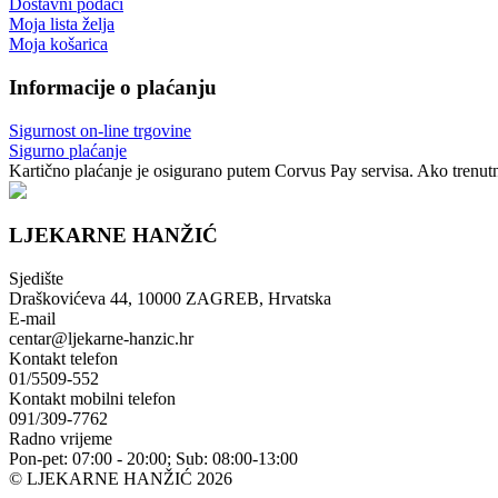
Dostavni podaci
Moja lista želja
Moja košarica
Informacije o plaćanju
Sigurnost on-line trgovine
Sigurno plaćanje
Kartično plaćanje je osigurano putem Corvus Pay servisa. Ako trenutno
LJEKARNE HANŽIĆ
Sjedište
Draškovićeva 44, 10000 ZAGREB, Hrvatska
E-mail
centar@ljekarne-hanzic.hr
Kontakt telefon
01/5509-552
Kontakt mobilni telefon
091/309-7762
Radno vrijeme
Pon-pet: 07:00 - 20:00; Sub: 08:00-13:00
© LJEKARNE HANŽIĆ 2026