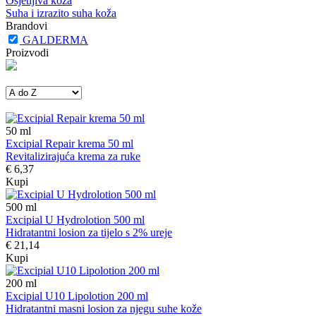
Osjetljiva koža
Suha i izrazito suha koža
Brandovi
GALDERMA
Proizvodi
50
ml
Excipial Repair krema 50 ml
Revitalizirajuća krema za ruke
€ 6,37
Kupi
500
ml
Excipial U Hydrolotion 500 ml
Hidratantni losion za tijelo s 2% ureje
€ 21,14
Kupi
200
ml
Excipial U10 Lipolotion 200 ml
Hidratantni masni losion za njegu suhe kože