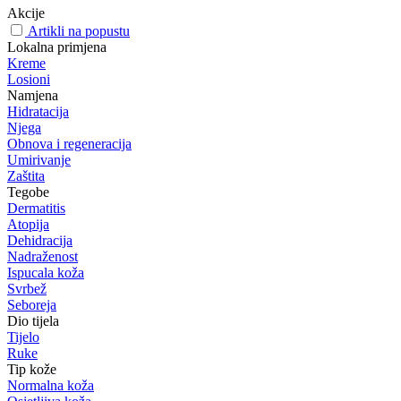
Akcije
Artikli na popustu
Lokalna primjena
Kreme
Losioni
Namjena
Hidratacija
Njega
Obnova i regeneracija
Umirivanje
Zaštita
Tegobe
Dermatitis
Atopija
Dehidracija
Nadraženost
Ispucala koža
Svrbež
Seboreja
Dio tijela
Tijelo
Ruke
Tip kože
Normalna koža