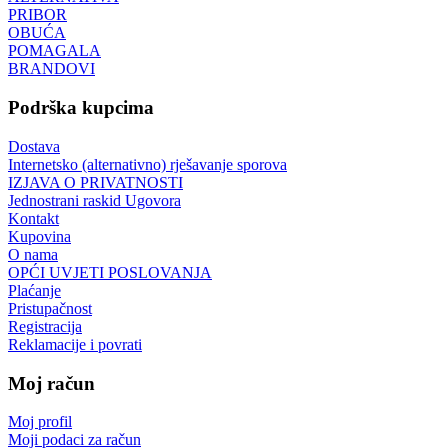
PRIBOR
OBUĆA
POMAGALA
BRANDOVI
Podrška kupcima
Dostava
Internetsko (alternativno) rješavanje sporova
IZJAVA O PRIVATNOSTI
Jednostrani raskid Ugovora
Kontakt
Kupovina
O nama
OPĆI UVJETI POSLOVANJA
Plaćanje
Pristupačnost
Registracija
Reklamacije i povrati
Moj račun
Moj profil
Moji podaci za račun