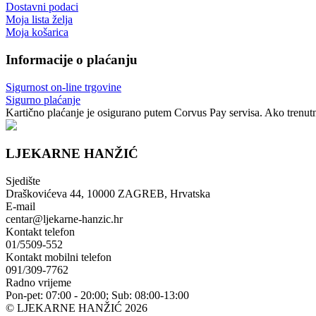
Dostavni podaci
Moja lista želja
Moja košarica
Informacije o plaćanju
Sigurnost on-line trgovine
Sigurno plaćanje
Kartično plaćanje je osigurano putem Corvus Pay servisa. Ako trenutno
LJEKARNE HANŽIĆ
Sjedište
Draškovićeva 44, 10000 ZAGREB, Hrvatska
E-mail
centar@ljekarne-hanzic.hr
Kontakt telefon
01/5509-552
Kontakt mobilni telefon
091/309-7762
Radno vrijeme
Pon-pet: 07:00 - 20:00; Sub: 08:00-13:00
© LJEKARNE HANŽIĆ 2026