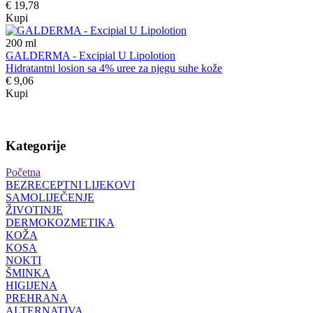
€ 19,78
Kupi
200
ml
GALDERMA - Excipial U Lipolotion
Hidratantni losion sa 4% uree za njegu suhe kože
€ 9,06
Kupi
Kategorije
Početna
BEZRECEPTNI LIJEKOVI
SAMOLIJEČENJE
ŽIVOTINJE
DERMOKOZMETIKA
KOŽA
KOSA
NOKTI
ŠMINKA
HIGIJENA
PREHRANA
ALTERNATIVA