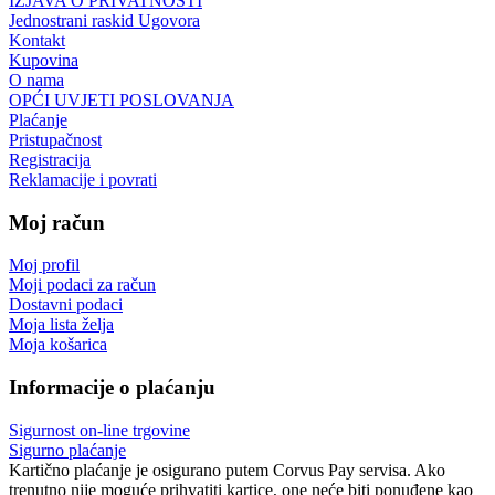
IZJAVA O PRIVATNOSTI
Jednostrani raskid Ugovora
Kontakt
Kupovina
O nama
OPĆI UVJETI POSLOVANJA
Plaćanje
Pristupačnost
Registracija
Reklamacije i povrati
Moj račun
Moj profil
Moji podaci za račun
Dostavni podaci
Moja lista želja
Moja košarica
Informacije o plaćanju
Sigurnost on-line trgovine
Sigurno plaćanje
Kartično plaćanje je osigurano putem Corvus Pay servisa. Ako
trenutno nije moguće prihvatiti kartice, one neće biti ponuđene kao