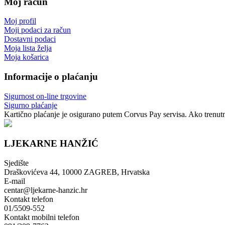
Moj račun
Moj profil
Moji podaci za račun
Dostavni podaci
Moja lista želja
Moja košarica
Informacije o plaćanju
Sigurnost on-line trgovine
Sigurno plaćanje
Kartično plaćanje je osigurano putem Corvus Pay servisa. Ako trenutno
LJEKARNE HANŽIĆ
Sjedište
Draškovićeva 44, 10000 ZAGREB, Hrvatska
E-mail
centar@ljekarne-hanzic.hr
Kontakt telefon
01/5509-552
Kontakt mobilni telefon