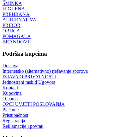
ŠMINKA
HIGIJENA
PREHRANA
ALTERNATIVA
PRIBOR
OBUĆA
POMAGALA
BRANDOVI
Podrška kupcima
Dostava
Internetsko (alternativno) rješavanje sporova
IZJAVA O PRIVATNOSTI
Jednostrani raskid Ugovora
Kontakt
Kupovina
O nama
OPĆI UVJETI POSLOVANJA
Plaćanje
Pristupačnost
Registracija
Reklamacije i povrati