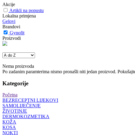
Akcije
Artikli na popustu
Lokalna primjena
Gelovi
Brandovi
Gynofit
Proizvodi
Nema proizvoda
Po zadanim paramterima nismo pronašli niti jedan proizvod. Pokušajte 
Kategorije
Početna
BEZRECEPTNI LIJEKOVI
SAMOLIJEČENJE
ŽIVOTINJE
DERMOKOZMETIKA
KOŽA
KOSA
NOKTI