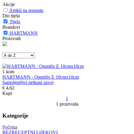
Akcije
Artikli na popustu
Dio tijela
Tijelo
Brandovi
HARTMANN
Proizvodi
1
kom
HARTMANN - Omnifix E 10cmx10cm
Samoljepljivi netkani zavoj
€ 4,62
Kupi
1
1 proizvoda
Kategorije
Početna
BEZRECEPTNI LIJEKOVI