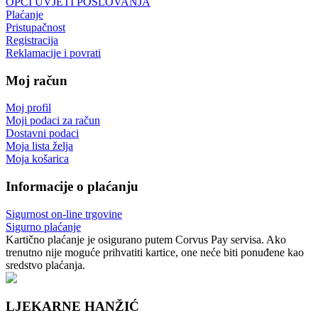
OPĆI UVJETI POSLOVANJA
Plaćanje
Pristupačnost
Registracija
Reklamacije i povrati
Moj račun
Moj profil
Moji podaci za račun
Dostavni podaci
Moja lista želja
Moja košarica
Informacije o plaćanju
Sigurnost on-line trgovine
Sigurno plaćanje
Kartično plaćanje je osigurano putem Corvus Pay servisa. Ako
trenutno nije moguće prihvatiti kartice, one neće biti ponuđene kao
sredstvo plaćanja.
LJEKARNE HANŽIĆ