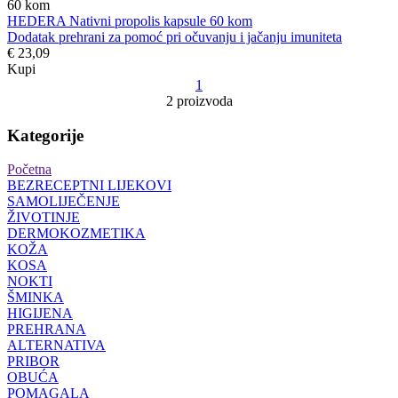
60
kom
HEDERA Nativni propolis kapsule 60 kom
Dodatak prehrani za pomoć pri očuvanju i jačanju imuniteta
€ 23,09
Kupi
1
2 proizvoda
Kategorije
Početna
BEZRECEPTNI LIJEKOVI
SAMOLIJEČENJE
ŽIVOTINJE
DERMOKOZMETIKA
KOŽA
KOSA
NOKTI
ŠMINKA
HIGIJENA
PREHRANA
ALTERNATIVA
PRIBOR
OBUĆA
POMAGALA