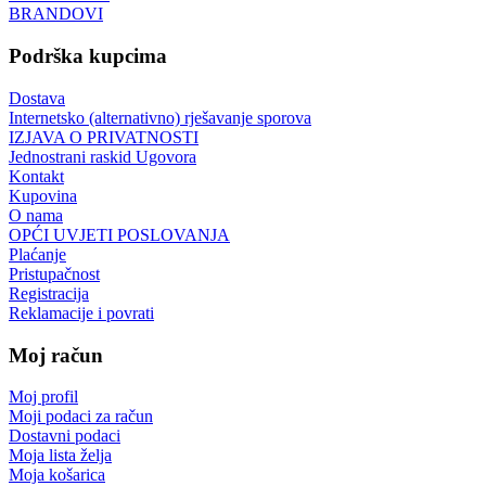
BRANDOVI
Podrška kupcima
Dostava
Internetsko (alternativno) rješavanje sporova
IZJAVA O PRIVATNOSTI
Jednostrani raskid Ugovora
Kontakt
Kupovina
O nama
OPĆI UVJETI POSLOVANJA
Plaćanje
Pristupačnost
Registracija
Reklamacije i povrati
Moj račun
Moj profil
Moji podaci za račun
Dostavni podaci
Moja lista želja
Moja košarica