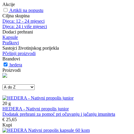
Akcije
Artikli na popustu
Ciljna skupina
Djeca: 12 - 24 mjeseci
Djeca: 24 i više mjeseci
Dodaci prehrani
Kapsule
Praškovi
Sastojci životinjskog porijekla
Pčelinji proizvodi
Brandovi
hedera
Proizvodi
20
g
HEDERA - Nativni propolis junior
Dodatak prehrani za pomoć pri očuvanju i jačanju imuniteta
€ 25,65
Kupi