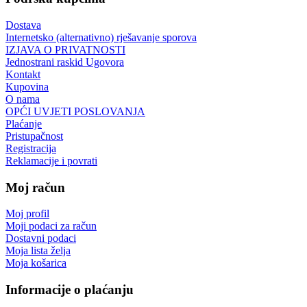
Dostava
Internetsko (alternativno) rješavanje sporova
IZJAVA O PRIVATNOSTI
Jednostrani raskid Ugovora
Kontakt
Kupovina
O nama
OPĆI UVJETI POSLOVANJA
Plaćanje
Pristupačnost
Registracija
Reklamacije i povrati
Moj račun
Moj profil
Moji podaci za račun
Dostavni podaci
Moja lista želja
Moja košarica
Informacije o plaćanju