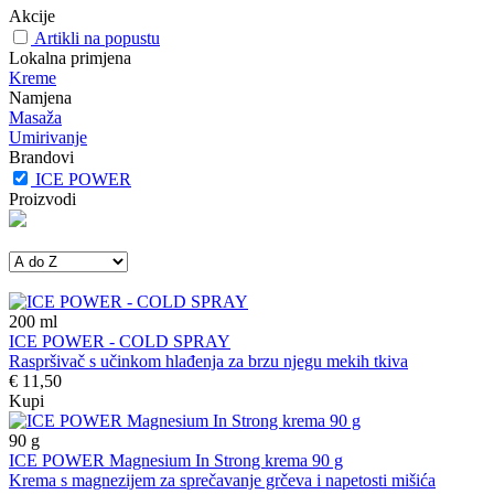
Akcije
Artikli na popustu
Lokalna primjena
Kreme
Namjena
Masaža
Umirivanje
Brandovi
ICE POWER
Proizvodi
200
ml
ICE POWER - COLD SPRAY
Raspršivač s učinkom hlađenja za brzu njegu mekih tkiva
€ 11,50
Kupi
90
g
ICE POWER Magnesium In Strong krema 90 g
Krema s magnezijem za sprečavanje grčeva i napetosti mišića