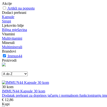
Akcije
Artikli na popustu
Dodaci prehrani
Kapsule
Sirupi
Ljekovito bilje
Biljna mješavina
Vitamini
Multivitamini
Minerali
Multiminerali
Brandovi
Immun44
Proizvodi
30
kom
IMMUN44 Kapsule 30 kom
Dodatak prehrani za doprinos jačanju i normalnom funkcioniranju imun
€ 12,86
Kupi