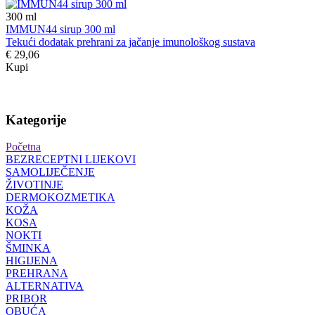
300
ml
IMMUN44 sirup 300 ml
Tekući dodatak prehrani za jačanje imunološkog sustava
€ 29,06
Kupi
Kategorije
Početna
BEZRECEPTNI LIJEKOVI
SAMOLIJEČENJE
ŽIVOTINJE
DERMOKOZMETIKA
KOŽA
KOSA
NOKTI
ŠMINKA
HIGIJENA
PREHRANA
ALTERNATIVA
PRIBOR
OBUĆA