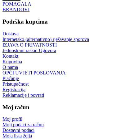
POMAGALA
BRANDOVI
Podrška kupcima
Dostava
Internetsko (alternativno) rješavanje sporova
IZJAVA O PRIVATNOSTI
Jednostrani raskid Ugovora
Kontakt
Kupovina
O nama
OPĆI UVJETI POSLOVANJA
Plaćanje
Pristupačnost
Registracija
Reklamacije i povrati
Moj račun
Moj profil
Moji podaci za račun
Dostavni podaci
Moja lista želja