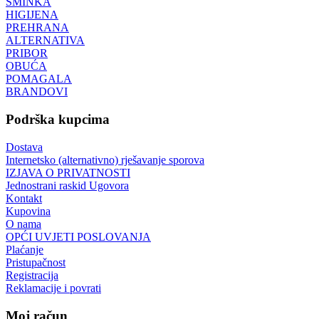
ŠMINKA
HIGIJENA
PREHRANA
ALTERNATIVA
PRIBOR
OBUĆA
POMAGALA
BRANDOVI
Podrška kupcima
Dostava
Internetsko (alternativno) rješavanje sporova
IZJAVA O PRIVATNOSTI
Jednostrani raskid Ugovora
Kontakt
Kupovina
O nama
OPĆI UVJETI POSLOVANJA
Plaćanje
Pristupačnost
Registracija
Reklamacije i povrati
Moj račun