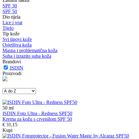
Zaštitni faktor
SPF 30
SPF 50
Dio tijela
Lice i vrat
Tijelo
Tip kože
Svi tipovi kože
Osjetljiva koža
Masna i problematična koža
Suha i izrazito suha koža
Brandovi
ISDIN
Proizvodi
50
ml
ISDIN Foto Ultra - Redness SPF50
Krema za kožu s crvenilom SPF 50
€ 31,15
Kupi