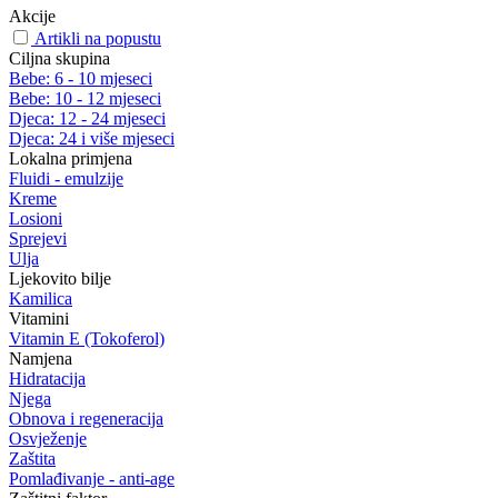
Akcije
Artikli na popustu
Ciljna skupina
Bebe: 6 - 10 mjeseci
Bebe: 10 - 12 mjeseci
Djeca: 12 - 24 mjeseci
Djeca: 24 i više mjeseci
Lokalna primjena
Fluidi - emulzije
Kreme
Losioni
Sprejevi
Ulja
Ljekovito bilje
Kamilica
Vitamini
Vitamin E (Tokoferol)
Namjena
Hidratacija
Njega
Obnova i regeneracija
Osvježenje
Zaštita
Pomlađivanje - anti-age