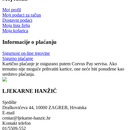
Moj profil
Moji podaci za račun
Dostavni podaci
Moja lista želja
Moja košarica
Informacije o plaćanju
Sigurnost on-line trgovine
Sigurno plaćanje
Kartično plaćanje je osigurano putem Corvus Pay servisa. Ako
trenutno nije moguće prihvatiti kartice, one neće biti ponuđene kao
sredstvo plaćanja.
LJEKARNE HANŽIĆ
Sjedište
Draškovićeva 44, 10000 ZAGREB, Hrvatska
E-mail
centar@ljekarne-hanzic.hr
Kontakt telefon
01/5509-552