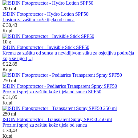
200
ml
ISDIN Fotoprotector - Hydro Lotion SPF50
Losion za zaštitu kože tijela od sunca
€ 30,43
Kupi
10
g
ISDIN Fotoprotector - Invisible Stick SPF50
Krema za zaštitu od sunca u nevidljivom stiku za osjetljiva područja
koja se ugo [...]
€ 22,85
Kupi
250
ml
ISDIN Fotoprotector - Pediatrics Transparent Spray SPF50
Prozirni sprej za zaštitu kože tijela od sunca SPF50
€ 31,05
Kupi
250
ml
ISDIN Fotoprotector - Transparent Spray SPF50 250 ml
Prozirni sprej za zaštitu kože tijela od sunca
€ 30,43
Kupi