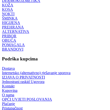
DERMOKOZMETIKA
KOŽA
KOSA
NOKTI
ŠMINKA
HIGIJENA
PREHRANA
ALTERNATIVA
PRIBOR
OBUĆA
POMAGALA
BRANDOVI
Podrška kupcima
Dostava
Internetsko (alternativno) rješavanje sporova
IZJAVA O PRIVATNOSTI
Jednostrani raskid Ugovora
Kontakt
Kupovina
O nama
OPĆI UVJETI POSLOVANJA
Plaćanje
Pristupačnost