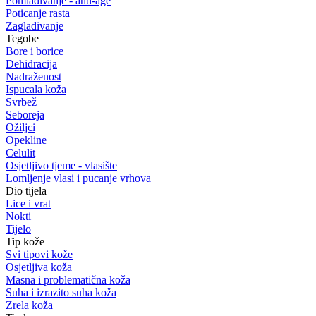
Pomlađivanje - anti-age
Poticanje rasta
Zaglađivanje
Tegobe
Bore i borice
Dehidracija
Nadraženost
Ispucala koža
Svrbež
Seboreja
Ožiljci
Opekline
Celulit
Osjetljivo tjeme - vlasište
Lomljenje vlasi i pucanje vrhova
Dio tijela
Lice i vrat
Nokti
Tijelo
Tip kože
Svi tipovi kože
Osjetljiva koža
Masna i problematična koža
Suha i izrazito suha koža
Zrela koža