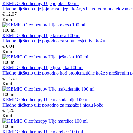
KEMIG Oleotherapy Ulje jojobe 100 ml
Hladno tiješteno ulje jojobe za njegu kože, s blagotvornim djelovanj
€ 12,07
Kupi
100
ml
KEMIG Oleotherapy Ulje kokosa 100 ml
Hladno tiješteno ulje pogodno za suhu i osjetljivu kožu
€ 6,04
Kupi
100
ml
KEMIG Oleotherapy Ulje lješnjaka 100 ml
Hladno tiješteno ulje pogodno kod problematične kože s proširenim 
€ 14,53
Kupi
100
ml
KEMIG Oleotherapy Ulje makadamije 100 ml
Hladno tiješteno ulje pogodno za masaže i njegu kože
€ 7,26
Kupi
100
ml
KEMIG Oleotherapy Ulje marelice 100 ml