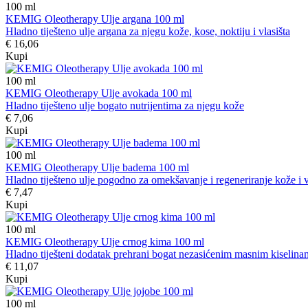
100
ml
KEMIG Oleotherapy Ulje argana 100 ml
Hladno tiješteno ulje argana za njegu kože, kose, noktiju i vlasišta
€ 16,06
Kupi
100
ml
KEMIG Oleotherapy Ulje avokada 100 ml
Hladno tiješteno ulje bogato nutrijentima za njegu kože
€ 7,06
Kupi
100
ml
KEMIG Oleotherapy Ulje badema 100 ml
Hladno tiješteno ulje pogodno za omekšavanje i regeneriranje kože i v
€ 7,47
Kupi
100
ml
KEMIG Oleotherapy Ulje crnog kima 100 ml
Hladno tiješteni dodatak prehrani bogat nezasićenim masnim kiselina
€ 11,07
Kupi
100
ml