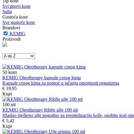
Tip kose
Svi tipovi kose
Suha
Gustoća kose
Sve gustoće kose
Brandovi
KEMIG
Proizvodi
50
kom
KEMIG Oleotherapy kapsule crnog kima
Kapsule crnog kima za pomoć u jačanju otpornosti organizma
€ 19,95
Kupi
100
ml
KEMIG Oleotherapy Riblje ulje 100 ml
Hladno tiješteno ulje pogodno za reepitelizaciju kože, osobito kod opek
€ 5,42
Kupi