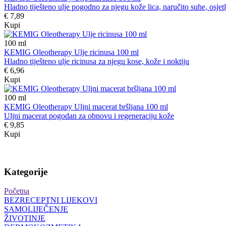
Hladno tiješteno ulje pogodno za njegu kože lica, naručito suhe, osjetlji
€ 7,89
Kupi
100
ml
KEMIG Oleotherapy Ulje ricinusa 100 ml
Hladno tiješteno ulje ricinusa za njegu kose, kože i noktiju
€ 6,96
Kupi
100
ml
KEMIG Oleotherapy Uljni macerat bršljana 100 ml
Uljni macerat pogodan za obnovu i regeneraciju kože
€ 9,85
Kupi
Kategorije
Početna
BEZRECEPTNI LIJEKOVI
SAMOLIJEČENJE
ŽIVOTINJE