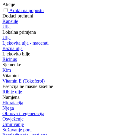
Akcije
Artikli na popustu
Dodaci prehrani
Kapsule
Ulja
Lokalna primjena
Ulja
Ljekovita ulja - macerati
Bazna ulja
Ljekovito bilje
Ricinus
Sjemenke
Kim
Vitamini
Vitamin E (Tokoferol)
Esencijalne masne kiseline
Riblje ulje
Namjena
Hidratacija
Njega
Obnova i regeneracija
Osvježenje
Umirivanje
Sužavanje pora