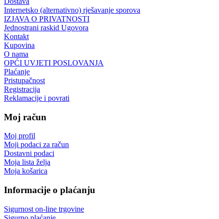
Dostava
Internetsko (alternativno) rješavanje sporova
IZJAVA O PRIVATNOSTI
Jednostrani raskid Ugovora
Kontakt
Kupovina
O nama
OPĆI UVJETI POSLOVANJA
Plaćanje
Pristupačnost
Registracija
Reklamacije i povrati
Moj račun
Moj profil
Moji podaci za račun
Dostavni podaci
Moja lista želja
Moja košarica
Informacije o plaćanju
Sigurnost on-line trgovine
Sigurno plaćanje