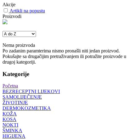
Akcije
Artikli na popustu
Proizvodi
Nema proizvoda
Po zadanim paramterima nismo pronašli niti jedan proizvod.
Pokušajte sa drugačijim pretraživanjem ili potražite proizvode u
drugoj kategoriji.
Kategorije
Početna
BEZRECEPTNI LIJEKOVI
SAMOLIJEČENJE
ŽIVOTINJE
DERMOKOZMETIKA
KOŽA
KOSA
NOKTI
ŠMINKA
HIGIJENA