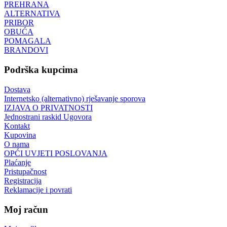
PREHRANA
ALTERNATIVA
PRIBOR
OBUĆA
POMAGALA
BRANDOVI
Podrška kupcima
Dostava
Internetsko (alternativno) rješavanje sporova
IZJAVA O PRIVATNOSTI
Jednostrani raskid Ugovora
Kontakt
Kupovina
O nama
OPĆI UVJETI POSLOVANJA
Plaćanje
Pristupačnost
Registracija
Reklamacije i povrati
Moj račun