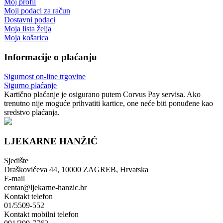
Moj profil
Moji podaci za račun
Dostavni podaci
Moja lista želja
Moja košarica
Informacije o plaćanju
Sigurnost on-line trgovine
Sigurno plaćanje
Kartično plaćanje je osigurano putem Corvus Pay servisa. Ako
trenutno nije moguće prihvatiti kartice, one neće biti ponuđene kao
sredstvo plaćanja.
LJEKARNE HANŽIĆ
Sjedište
Draškovićeva 44, 10000 ZAGREB, Hrvatska
E-mail
centar@ljekarne-hanzic.hr
Kontakt telefon
01/5509-552
Kontakt mobilni telefon