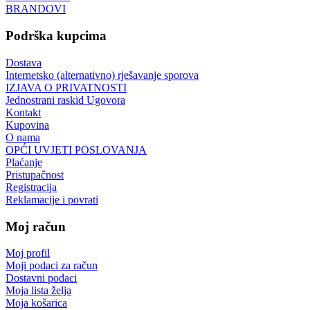
BRANDOVI
Podrška kupcima
Dostava
Internetsko (alternativno) rješavanje sporova
IZJAVA O PRIVATNOSTI
Jednostrani raskid Ugovora
Kontakt
Kupovina
O nama
OPĆI UVJETI POSLOVANJA
Plaćanje
Pristupačnost
Registracija
Reklamacije i povrati
Moj račun
Moj profil
Moji podaci za račun
Dostavni podaci
Moja lista želja
Moja košarica