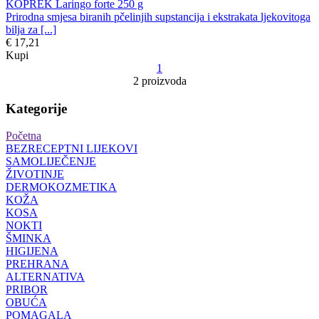
KOPREK Laringo forte 250 g
Prirodna smjesa biranih pčelinjih supstancija i ekstrakata ljekovitoga
bilja za [...]
€ 17,21
Kupi
1
2 proizvoda
Kategorije
Početna
BEZRECEPTNI LIJEKOVI
SAMOLIJEČENJE
ŽIVOTINJE
DERMOKOZMETIKA
KOŽA
KOSA
NOKTI
ŠMINKA
HIGIJENA
PREHRANA
ALTERNATIVA
PRIBOR
OBUĆA
POMAGALA