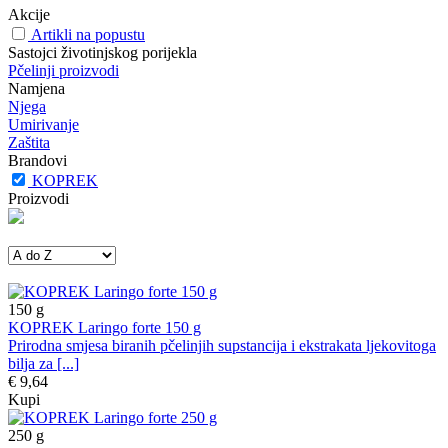
Akcije
Artikli na popustu
Sastojci životinjskog porijekla
Pčelinji proizvodi
Namjena
Njega
Umirivanje
Zaštita
Brandovi
KOPREK
Proizvodi
150
g
KOPREK Laringo forte 150 g
Prirodna smjesa biranih pčelinjih supstancija i ekstrakata ljekovitoga
bilja za [...]
€ 9,64
Kupi
250
g