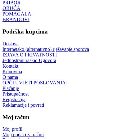
PRIBOR
OBUĆA
POMAGALA
BRANDOVI
Podrška kupcima
Dostava
Internetsko (alternativno) rješavanje sporova
IZJAVA O PRIVATNOSTI
Jednostrani raskid Ugovora
Kontakt
Kupovina
O nama
OPĆI UVJETI POSLOVANJA
Plaćanje
Pristupačnost
Registracija
Reklamacije i povrati
Moj račun
Moj profil
Moji podaci za račun