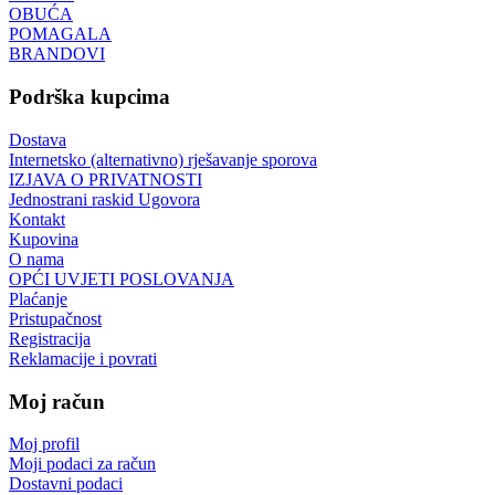
OBUĆA
POMAGALA
BRANDOVI
Podrška kupcima
Dostava
Internetsko (alternativno) rješavanje sporova
IZJAVA O PRIVATNOSTI
Jednostrani raskid Ugovora
Kontakt
Kupovina
O nama
OPĆI UVJETI POSLOVANJA
Plaćanje
Pristupačnost
Registracija
Reklamacije i povrati
Moj račun
Moj profil
Moji podaci za račun
Dostavni podaci