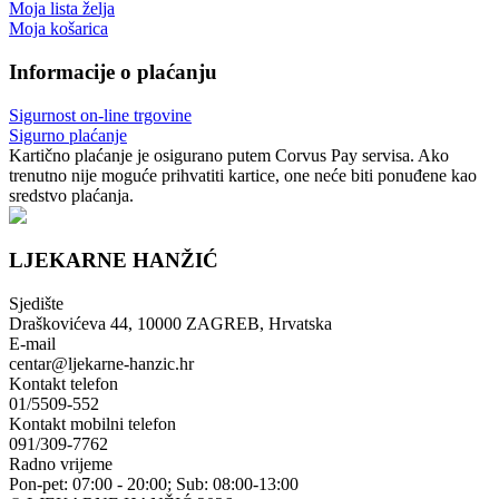
Moja lista želja
Moja košarica
Informacije o plaćanju
Sigurnost on-line trgovine
Sigurno plaćanje
Kartično plaćanje je osigurano putem Corvus Pay servisa. Ako
trenutno nije moguće prihvatiti kartice, one neće biti ponuđene kao
sredstvo plaćanja.
LJEKARNE HANŽIĆ
Sjedište
Draškovićeva 44, 10000 ZAGREB, Hrvatska
E-mail
centar@ljekarne-hanzic.hr
Kontakt telefon
01/5509-552
Kontakt mobilni telefon
091/309-7762
Radno vrijeme
Pon-pet: 07:00 - 20:00; Sub: 08:00-13:00