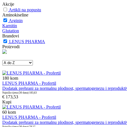
Akcije
Artikli na popustu
Aminokiseline
Arginin
Karnitin
Glutation
Brandovi
LENUS PHARMA
Proizvodi
180
kom
LENUS PHARMA - Profertil
Dodatak prehrani za normalnu plodnost, spermatogenezu i reprodukt
Najniža cijena (30 dana)
183,63
€ 173,53
Kupi
60
kom
LENUS PHARMA - Profertil
Dodatak prehrani za normalnu plodnost, spermatogenezu i reprodukt
Najniža cijena (30 dana)
78,57