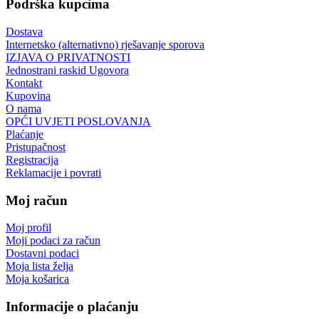
Podrška kupcima
Dostava
Internetsko (alternativno) rješavanje sporova
IZJAVA O PRIVATNOSTI
Jednostrani raskid Ugovora
Kontakt
Kupovina
O nama
OPĆI UVJETI POSLOVANJA
Plaćanje
Pristupačnost
Registracija
Reklamacije i povrati
Moj račun
Moj profil
Moji podaci za račun
Dostavni podaci
Moja lista želja
Moja košarica
Informacije o plaćanju