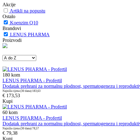
Akcije
Artikli na popustu
Ostalo
Koenzim Q10
Brandovi
LENUS PHARMA
Proizvodi
180
kom
LENUS PHARMA - Profertil
Dodatak prehrani za normalnu plodnost, spermatogenezu i reprodukt
Najniža cijena (30 dana)
183,63
€ 173,53
Kupi
60
kom
LENUS PHARMA - Profertil
Dodatak prehrani za normalnu plodnost, spermatogenezu i reprodukt
Najniža cijena (30 dana)
78,57
€ 79,38
Kupi