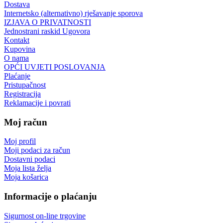
Dostava
Internetsko (alternativno) rješavanje sporova
IZJAVA O PRIVATNOSTI
Jednostrani raskid Ugovora
Kontakt
Kupovina
O nama
OPĆI UVJETI POSLOVANJA
Plaćanje
Pristupačnost
Registracija
Reklamacije i povrati
Moj račun
Moj profil
Moji podaci za račun
Dostavni podaci
Moja lista želja
Moja košarica
Informacije o plaćanju
Sigurnost on-line trgovine