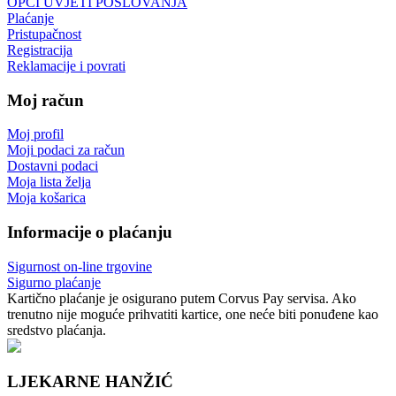
OPĆI UVJETI POSLOVANJA
Plaćanje
Pristupačnost
Registracija
Reklamacije i povrati
Moj račun
Moj profil
Moji podaci za račun
Dostavni podaci
Moja lista želja
Moja košarica
Informacije o plaćanju
Sigurnost on-line trgovine
Sigurno plaćanje
Kartično plaćanje je osigurano putem Corvus Pay servisa. Ako
trenutno nije moguće prihvatiti kartice, one neće biti ponuđene kao
sredstvo plaćanja.
LJEKARNE HANŽIĆ