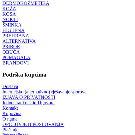
DERMOKOZMETIKA
KOŽA
KOSA
NOKTI
ŠMINKA
HIGIJENA
PREHRANA
ALTERNATIVA
PRIBOR
OBUĆA
POMAGALA
BRANDOVI
Podrška kupcima
Dostava
Internetsko (alternativno) rješavanje sporova
IZJAVA O PRIVATNOSTI
Jednostrani raskid Ugovora
Kontakt
Kupovina
O nama
OPĆI UVJETI POSLOVANJA
Plaćanje