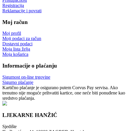
Pristupačnost
Registracija
Reklamacije i povrati
Moj račun
Moj profil
Moji podaci za račun
Dostavni podaci
Moja lista želja
Moja košarica
Informacije o plaćanju
Sigurnost on-line trgovine
Sigurno plaćanje
Kartično plaćanje je osigurano putem Corvus Pay servisa. Ako
trenutno nije moguće prihvatiti kartice, one neće biti ponuđene kao
sredstvo plaćanja.
LJEKARNE HANŽIĆ
Sjedište