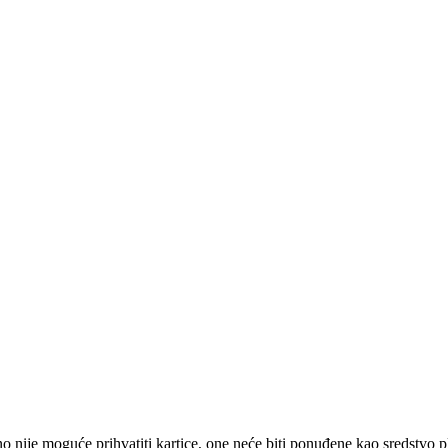
 nije moguće prihvatiti kartice, one neće biti ponuđene kao sredstvo p