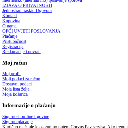
Internetsko (alternativno) rješavanje sporova
IZJAVA O PRIVATNOSTI
Jednostrani raskid Ugovora
Kontakt
Kupovina
O nama
OPĆI UVJETI POSLOVANJA
Plaćanje
Pristupačnost
Registracija
Reklamacije i povrati
Moj račun
Moj profil
Moji podaci za račun
Dostavni podaci
Moja lista želja
Moja košarica
Informacije o plaćanju
Sigurnost on-line trgovine
Sigurno plaćanje
Kartično plaćanje je osigurano putem Corvus Pay servisa. Ako trenutno