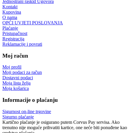
Jednostrani raskid Ugovora
Kontakt
Kupovina
O nama
OPĆI UVJETI POSLOVANJA
Plaćanje
Pristupačnost
Registracija
Reklamacije i povrati
Moj račun
Moj profil
Moji podaci za račun
Dostavni podaci
Moja lista želja
Moja košarica
Informacije o plaćanju
Sigurnost on-line trgovine
Sigurno plaćanje
Kartično plaćanje je osigurano putem Corvus Pay servisa. Ako
trenutno nije moguće prihvatiti kartice, one neće biti ponuđene kao
sredstvo plaćanja.