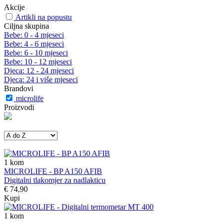
Akcije
Artikli na popustu
Ciljna skupina
Bebe: 0 - 4 mjeseci
Bebe: 4 - 6 mjeseci
Bebe: 6 - 10 mjeseci
Bebe: 10 - 12 mjeseci
Djeca: 12 - 24 mjeseci
Djeca: 24 i više mjeseci
Brandovi
microlife
Proizvodi
1
kom
MICROLIFE - BP A150 AFIB
Digitalni tlakomjer za nadlakticu
€ 74,90
Kupi
1
kom