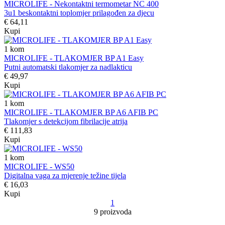
MICROLIFE - Nekontaktni termometar NC 400
3u1 beskontaktni toplomjer prilagođen za djecu
€ 64,11
Kupi
1
kom
MICROLIFE - TLAKOMJER BP A1 Easy
Putni automatski tlakomjer za nadlakticu
€ 49,97
Kupi
1
kom
MICROLIFE - TLAKOMJER BP A6 AFIB PC
Tlakomjer s detekcijom fibrilacije atrija
€ 111,83
Kupi
1
kom
MICROLIFE - WS50
Digitalna vaga za mjerenje težine tijela
€ 16,03
Kupi
1
9 proizvoda