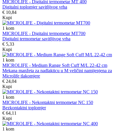
MICROLIFE - Digitalni termometar MT 400
Digitalni toplomjer savitljivog vrha
€ 10,84
Kupi
1
kom
MICROLIFE - Digitalni termometar MT700
Digitalni termometar savitljivog vrha
€ 5,33
Kupi
1
kom
MICROLIFE - Medium Range Soft Cuff M/L 22-42 cm
Mekana manžeta za nadlakticu u M veličini namijenjena za
Microlife tlakomjere
€ 24,04
Kupi
1
kom
MICROLIFE - Nekontaktni termometar NC 150
Bezkontaktni toplomjer
€ 64,11
Kupi
1
kom