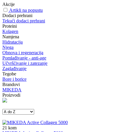
Akcije
Artikli na popustu
Dodaci prehrani
Tekući dodaci prehrani
Proteini
Kolagen
Namjena
Hidratacija
Njega
Obnova i regeneracija
Pomlađivanje - anti-age
Učvršćivanje i zatezanje
Zaglađivanje
Tegobe
Bore i borice
Brandovi
MIKEDA
Proizvodi
21
kom