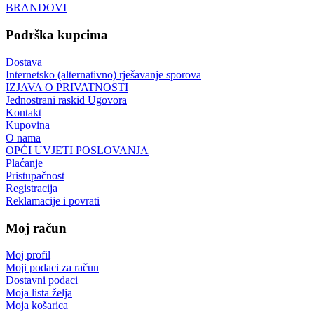
BRANDOVI
Podrška kupcima
Dostava
Internetsko (alternativno) rješavanje sporova
IZJAVA O PRIVATNOSTI
Jednostrani raskid Ugovora
Kontakt
Kupovina
O nama
OPĆI UVJETI POSLOVANJA
Plaćanje
Pristupačnost
Registracija
Reklamacije i povrati
Moj račun
Moj profil
Moji podaci za račun
Dostavni podaci
Moja lista želja
Moja košarica