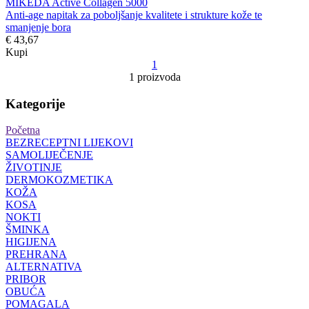
MIKEDA Active Collagen 5000
Anti-age napitak za poboljšanje kvalitete i strukture kože te
smanjenje bora
€ 43,67
Kupi
1
1 proizvoda
Kategorije
Početna
BEZRECEPTNI LIJEKOVI
SAMOLIJEČENJE
ŽIVOTINJE
DERMOKOZMETIKA
KOŽA
KOSA
NOKTI
ŠMINKA
HIGIJENA
PREHRANA
ALTERNATIVA
PRIBOR
OBUĆA
POMAGALA