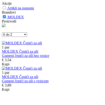
Akcije
Artikli na popustu
Brandovi
MOLDEX
Proizvodi
1
par
MOLDEX Čepići za uši
Gumeni čepići za uši bez vezice
€ 3,54
Kupi
1
par
MOLDEX Čepići za uši
Gumeni čepići za uši s vezicom
€ 3,89
Kupi