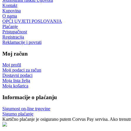
Jednostrani raskid Ugovora
Kontakt
Kupovina
O nama
OPĆI UVJETI POSLOVANJA
Plaćanje
Pristupačnost
Registracija
Reklamacije i povrati
Moj račun
Moj profil
Moji podaci za račun
Dostavni podaci
Moja lista želja
Moja košarica
Informacije o plaćanju
Sigurnost on-line trgovine
Sigurno plaćanje
Kartično plaćanje je osigurano putem Corvus Pay servisa. Ako trenutno