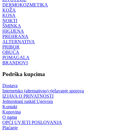
DERMOKOZMETIKA
KOŽA
KOSA
NOKTI
ŠMINKA
HIGIJENA
PREHRANA
ALTERNATIVA
PRIBOR
OBUĆA
POMAGALA
BRANDOVI
Podrška kupcima
Dostava
Internetsko (alternativno) rješavanje sporova
IZJAVA O PRIVATNOSTI
Jednostrani raskid Ugovora
Kontakt
Kupovina
O nama
OPĆI UVJETI POSLOVANJA
Plaćanje