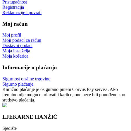
Pristupačnost
Registracija
Reklamacije i povrati
Moj račun
Moj profil
Moji podaci za račun
Dostavni podaci
Moja lista želja
Moja košarica
Informacije o plaćanju
Sigurnost on-line trgovine
Sigurno plaćanje
Kartično plaćanje je osigurano putem Corvus Pay servisa. Ako
trenutno nije moguće prihvatiti kartice, one neće biti ponuđene kao
sredstvo plaćanja.
LJEKARNE HANŽIĆ
Sjedište