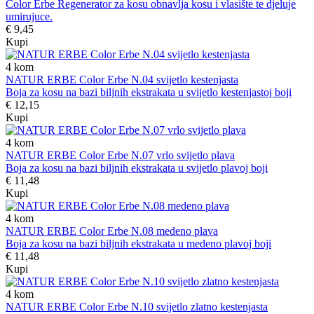
Color Erbe Regenerator za kosu obnavlja kosu i vlasište te djeluje
umirujuce.
€ 9,45
Kupi
4
kom
NATUR ERBE Color Erbe N.04 svijetlo kestenjasta
Boja za kosu na bazi biljnih ekstrakata u svijetlo kestenjastoj boji
€ 12,15
Kupi
4
kom
NATUR ERBE Color Erbe N.07 vrlo svijetlo plava
Boja za kosu na bazi biljnih ekstrakata u svijetlo plavoj boji
€ 11,48
Kupi
4
kom
NATUR ERBE Color Erbe N.08 medeno plava
Boja za kosu na bazi biljnih ekstrakata u medeno plavoj boji
€ 11,48
Kupi
4
kom
NATUR ERBE Color Erbe N.10 svijetlo zlatno kestenjasta