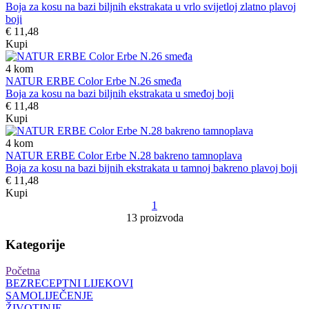
Boja za kosu na bazi biljnih ekstrakata u vrlo svijetloj zlatno plavoj
boji
€ 11,48
Kupi
4
kom
NATUR ERBE Color Erbe N.26 smeđa
Boja za kosu na bazi biljnih ekstrakata u smeđoj boji
€ 11,48
Kupi
4
kom
NATUR ERBE Color Erbe N.28 bakreno tamnoplava
Boja za kosu na bazi bijnih ekstrakata u tamnoj bakreno plavoj boji
€ 11,48
Kupi
1
13 proizvoda
Kategorije
Početna
BEZRECEPTNI LIJEKOVI
SAMOLIJEČENJE
ŽIVOTINJE