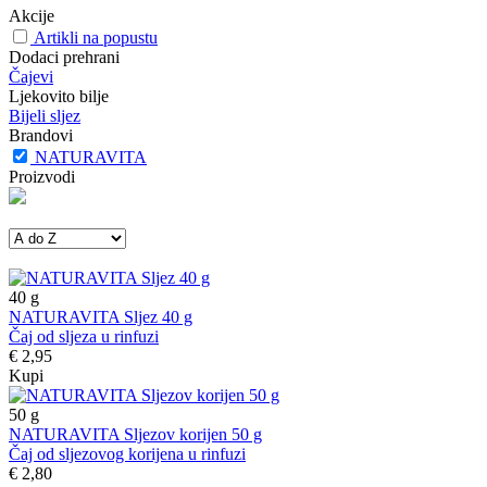
Akcije
Artikli na popustu
Dodaci prehrani
Čajevi
Ljekovito bilje
Bijeli sljez
Brandovi
NATURAVITA
Proizvodi
40
g
NATURAVITA Sljez 40 g
Čaj od sljeza u rinfuzi
€ 2,95
Kupi
50
g
NATURAVITA Sljezov korijen 50 g
Čaj od sljezovog korijena u rinfuzi
€ 2,80