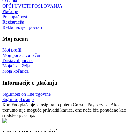
O nama
OPĆI UVJETI POSLOVANJA
Plaćanje
Pristupačnost
Registracija
Reklamacije i povrati
Moj račun
Moj profil
Moji podaci za račun
Dostavni podaci
Moja lista želja
Moja košarica
Informacije o plaćanju
Sigurnost on-line trgovine
Sigurno plaćanje
Kartično plaćanje je osigurano putem Corvus Pay servisa. Ako
trenutno nije moguće prihvatiti kartice, one neće biti ponuđene kao
sredstvo plaćanja.