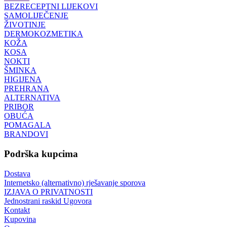
BEZRECEPTNI LIJEKOVI
SAMOLIJEČENJE
ŽIVOTINJE
DERMOKOZMETIKA
KOŽA
KOSA
NOKTI
ŠMINKA
HIGIJENA
PREHRANA
ALTERNATIVA
PRIBOR
OBUĆA
POMAGALA
BRANDOVI
Podrška kupcima
Dostava
Internetsko (alternativno) rješavanje sporova
IZJAVA O PRIVATNOSTI
Jednostrani raskid Ugovora
Kontakt
Kupovina