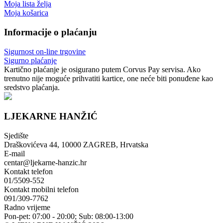
Moja lista želja
Moja košarica
Informacije o plaćanju
Sigurnost on-line trgovine
Sigurno plaćanje
Kartično plaćanje je osigurano putem Corvus Pay servisa. Ako
trenutno nije moguće prihvatiti kartice, one neće biti ponuđene kao
sredstvo plaćanja.
LJEKARNE HANŽIĆ
Sjedište
Draškovićeva 44, 10000 ZAGREB, Hrvatska
E-mail
centar@ljekarne-hanzic.hr
Kontakt telefon
01/5509-552
Kontakt mobilni telefon
091/309-7762
Radno vrijeme
Pon-pet: 07:00 - 20:00; Sub: 08:00-13:00