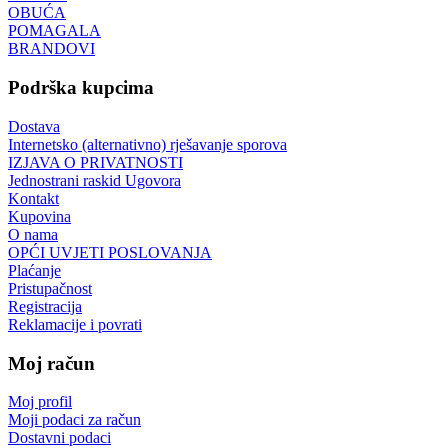
OBUĆA
POMAGALA
BRANDOVI
Podrška kupcima
Dostava
Internetsko (alternativno) rješavanje sporova
IZJAVA O PRIVATNOSTI
Jednostrani raskid Ugovora
Kontakt
Kupovina
O nama
OPĆI UVJETI POSLOVANJA
Plaćanje
Pristupačnost
Registracija
Reklamacije i povrati
Moj račun
Moj profil
Moji podaci za račun
Dostavni podaci