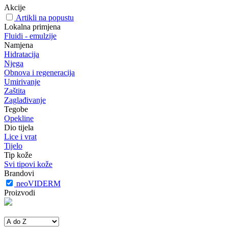
Akcije
Artikli na popustu
Lokalna primjena
Fluidi - emulzije
Namjena
Hidratacija
Njega
Obnova i regeneracija
Umirivanje
Zaštita
Zaglađivanje
Tegobe
Opekline
Dio tijela
Lice i vrat
Tijelo
Tip kože
Svi tipovi kože
Brandovi
neoVIDERM
Proizvodi