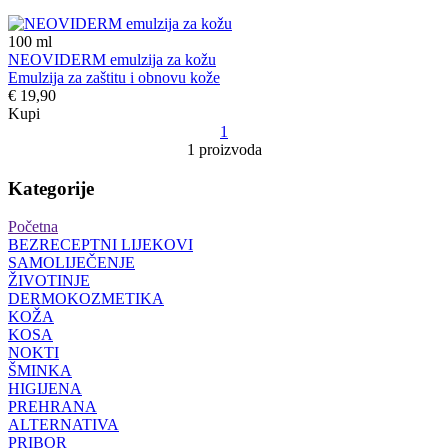
100
ml
NEOVIDERM emulzija za kožu
Emulzija za zaštitu i obnovu kože
€ 19,90
Kupi
1
1 proizvoda
Kategorije
Početna
BEZRECEPTNI LIJEKOVI
SAMOLIJEČENJE
ŽIVOTINJE
DERMOKOZMETIKA
KOŽA
KOSA
NOKTI
ŠMINKA
HIGIJENA
PREHRANA
ALTERNATIVA
PRIBOR