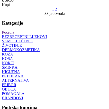
€ 59,05
Kupi
1
2
38 proizvoda
Kategorije
Početna
BEZRECEPTNI LIJEKOVI
SAMOLIJEČENJE
ŽIVOTINJE
DERMOKOZMETIKA
KOŽA
KOSA
NOKTI
ŠMINKA
HIGIJENA
PREHRANA
ALTERNATIVA
PRIBOR
OBUĆA
POMAGALA
BRANDOVI
Podrška kupcima