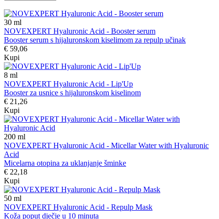
30
ml
NOVEXPERT Hyaluronic Acid - Booster serum
Booster serum s hijaluronskom kiselimom za repulp učinak
€ 59,06
Kupi
8
ml
NOVEXPERT Hyaluronic Acid - Lip'Up
Booster za usnice s hijaluronskom kiselinom
€ 21,26
Kupi
200
ml
NOVEXPERT Hyaluronic Acid - Micellar Water with Hyaluronic
Acid
Micelarna otopina za uklanjanje šminke
€ 22,18
Kupi
50
ml
NOVEXPERT Hyaluronic Acid - Repulp Mask
Koža poput dječje u 10 minuta