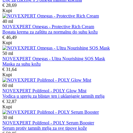
€ 28,69
Kupi
40
ml
NOVEXPERT Omegas - Protective Rich Cream
Bogata krema za zaštitu za normalnu do suhu kožu
€ 46,49
Kupi
50
ml
NOVEXPERT Omegas - Ultra Nourishing SOS Mask
Maska za suhu kožu
€ 31,64
Kupi
60
ml
NOVEXPERT Polifenol - POLY Glow Mist
Vodica u spreju za blistav ten i uklanjanje tamnih mrlja
€ 32,87
Kupi
30
ml
NOVEXPERT Polifenol - POLY Serum Booster
Serum protiv tamnih mrlja za sve tipove kože