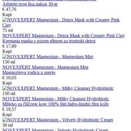
Arhitekt tvog lica nakon 30-te
€ 47,76
Kupi
75
ml
NOVEXPERT Magnesium - Detox Mask with Creamy Pink Clay
Kremasta maska s rozom glinom za trostruki detox
€ 17,89
Kupi
150
ml
NOVEXPERT Magnesium - Magnesium Mist
Magnezijeva vodica u spreju
€ 10,03
Kupi
150
ml
NOVEXPERT Magnesium - Milky Cleanser Hydrobiotic
Mlijeko za čišćenje koje 100% štiti hidro-lipidni film kože
€ 19,57
Kupi
30
ml
NOVEXPERT Magnesium - Velvety Hydrobiotic Cream