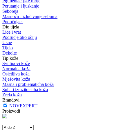
Pigmentacijske mrlje
Perutanje i ljuskanje
Seboreja
Masnoća - izlučivanje sebuma
Podočnjaci
Dio tijela
Lice i vrat
Područje oko očiju
Usne
Tijelo
Dekolte
Tip kože
Svi tipovi kože
Normalna koža
Osjetljiva koža
Mješovita koža
Masna i problematična koža
Suha i izrazito suha koža
Zrela koža
Brandovi
NOVEXPERT
Proizvodi