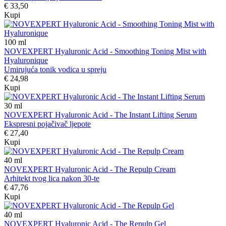
€ 33,50
Kupi
100
ml
NOVEXPERT Hyaluronic Acid - Smoothing Toning Mist with
Hyaluronique
Umirujuća tonik vodica u spreju
€ 24,98
Kupi
30
ml
NOVEXPERT Hyaluronic Acid - The Instant Lifting Serum
Ekspresni pojačivač ljepote
€ 27,40
Kupi
40
ml
NOVEXPERT Hyaluronic Acid - The Repulp Cream
Arhitekt tvog lica nakon 30-te
€ 47,76
Kupi
40
ml
NOVEXPERT Hyaluronic Acid - The Repulp Gel