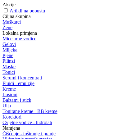
Akcije
Artikli na popustu
Ciljna skupina
Muškarci
Žene
Lokalna primjena
Micelarne vodice
Gelovi
Mlijeka
Pjene
Pilinzi
Maske
Tonici
Serumi i koncentrati
Fluidi - emulzije
Kreme
Losioni
Balzami i stick
Ulja
Tonirane kreme - BB kreme
Korektori
Cvjetne vodice - hidrolati
Namjena
Čišćenje - tuširanje i pranje