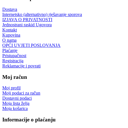
Dostava
Internetsko (alternativno) rješavanje sporova
IZJAVA O PRIVATNOSTI
Jednostrani raskid Ugovora
Kontakt
Kupovina
O nama
OPĆI UVJETI POSLOVANJA
Plaćanje
Pristupačnost
Registracija
Reklamacije i povrati
Moj račun
Moj profil
Moji podaci za račun
Dostavni podaci
Moja lista želja
Moja košarica
Informacije o plaćanju