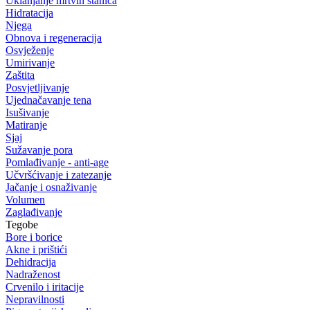
Uklanjanje mrtvih stanica
Hidratacija
Njega
Obnova i regeneracija
Osvježenje
Umirivanje
Zaštita
Posvjetljivanje
Ujednačavanje tena
Isušivanje
Matiranje
Sjaj
Sužavanje pora
Pomlađivanje - anti-age
Učvršćivanje i zatezanje
Jačanje i osnaživanje
Volumen
Zaglađivanje
Tegobe
Bore i borice
Akne i prištići
Dehidracija
Nadraženost
Crvenilo i iritacije
Nepravilnosti