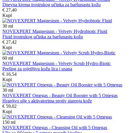
Dnevna krema trostrukog učinka za baršunastu kožu
€ 27,40
Kupi
30
ml
NOVEXPERT Magnesium - Velvety Hydrobiotic Fluid
Fluid trostrukog učinka za baršunastu kožu
€ 27,42
Kupi
60
ml
NOVEXPERT Magnesium - Velvety Scrub Hydro-Biotic
Peeling za osjetljivu kožu lica i usana
€ 16,54
Kupi
30
ml
NOVEXPERT Omegas - Beauty Oil Booster with 5 Omegas
Hranjivo ulje s aktivatorima protiv starenja kože
€ 59,02
Kupi
150
ml
NOVEXPERT Omegas - Cleansing Oil with 5 Omegas
Ulje za čišćenje s 5 omega masnih kiselina