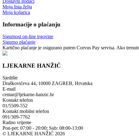
Dostavni podaci
Moja lista želja
Moja košarica
Informacije o plaćanju
Sigurnost on-line trgovine
Sigurno plaćanje
Kartično plaćanje je osigurano putem Corvus Pay servisa. Ako trenutno
LJEKARNE HANŽIĆ
Sjedište
Draškovićeva 44, 10000 ZAGREB, Hrvatska
E-mail
centar@ljekarne-hanzic.hr
Kontakt telefon
01/5509-552
Kontakt mobilni telefon
091/309-7762
Radno vrijeme
Pon-pet: 07:00 - 20:00; Sub: 08:00-13:00
© LJEKARNE HANŽIĆ 2026