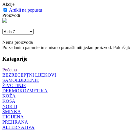
Akcije
Artikli na popustu
Proizvodi
Nema proizvoda
Po zadanim paramterima nismo pronašli niti jedan proizvod. Pokušajte 
Kategorije
Početna
BEZRECEPTNI LIJEKOVI
SAMOLIJEČENJE
ŽIVOTINJE
DERMOKOZMETIKA
KOŽA
KOSA
NOKTI
ŠMINKA
HIGIJENA
PREHRANA
ALTERNATIVA