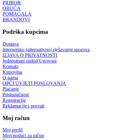
PRIBOR
OBUĆA
POMAGALA
BRANDOVI
Podrška kupcima
Dostava
Internetsko (alternativno) rješavanje sporova
IZJAVA O PRIVATNOSTI
Jednostrani raskid Ugovora
Kontakt
Kupovina
O nama
OPĆI UVJETI POSLOVANJA
Plaćanje
Pristupačnost
Registracija
Reklamacije i povrati
Moj račun
Moj profil
Moji podaci za račun