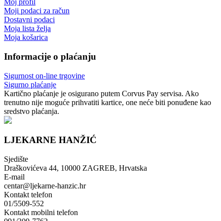
Moj profil
Moji podaci za račun
Dostavni podaci
Moja lista želja
Moja košarica
Informacije o plaćanju
Sigurnost on-line trgovine
Sigurno plaćanje
Kartično plaćanje je osigurano putem Corvus Pay servisa. Ako
trenutno nije moguće prihvatiti kartice, one neće biti ponuđene kao
sredstvo plaćanja.
LJEKARNE HANŽIĆ
Sjedište
Draškovićeva 44, 10000 ZAGREB, Hrvatska
E-mail
centar@ljekarne-hanzic.hr
Kontakt telefon
01/5509-552
Kontakt mobilni telefon