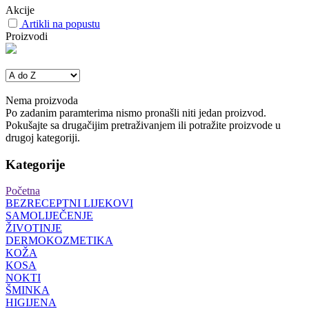
Akcije
Artikli na popustu
Proizvodi
Nema proizvoda
Po zadanim paramterima nismo pronašli niti jedan proizvod.
Pokušajte sa drugačijim pretraživanjem ili potražite proizvode u
drugoj kategoriji.
Kategorije
Početna
BEZRECEPTNI LIJEKOVI
SAMOLIJEČENJE
ŽIVOTINJE
DERMOKOZMETIKA
KOŽA
KOSA
NOKTI
ŠMINKA
HIGIJENA