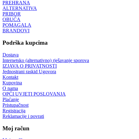
PREHRANA
ALTERNATIVA
PRIBOR
OBUĆA
POMAGALA
BRANDOVI
Podrška kupcima
Dostava
Internetsko (alternativno) rješavanje sporova
IZJAVA O PRIVATNOSTI
Jednostrani raskid Ugovora
Kontakt
Kupovina
O nama
OPĆI UVJETI POSLOVANJA
Plaćanje
Pristupačnost
Registracija
Reklamacije i povrati
Moj račun