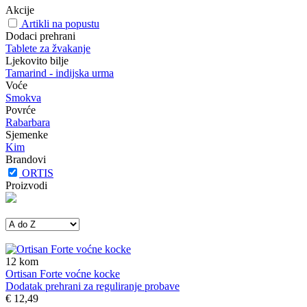
Akcije
Artikli na popustu
Dodaci prehrani
Tablete za žvakanje
Ljekovito bilje
Tamarind - indijska urma
Voće
Smokva
Povrće
Rabarbara
Sjemenke
Kim
Brandovi
ORTIS
Proizvodi
12
kom
Ortisan Forte voćne kocke
Dodatak prehrani za reguliranje probave
€ 12,49