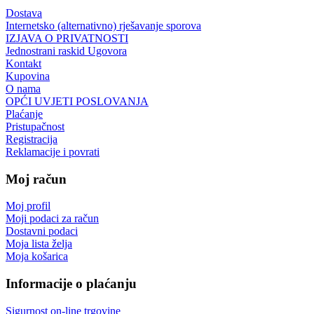
Dostava
Internetsko (alternativno) rješavanje sporova
IZJAVA O PRIVATNOSTI
Jednostrani raskid Ugovora
Kontakt
Kupovina
O nama
OPĆI UVJETI POSLOVANJA
Plaćanje
Pristupačnost
Registracija
Reklamacije i povrati
Moj račun
Moj profil
Moji podaci za račun
Dostavni podaci
Moja lista želja
Moja košarica
Informacije o plaćanju
Sigurnost on-line trgovine