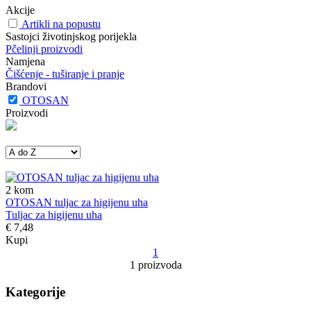
Akcije
Artikli na popustu
Sastojci životinjskog porijekla
Pčelinji proizvodi
Namjena
Čišćenje - tuširanje i pranje
Brandovi
OTOSAN
Proizvodi
2
kom
OTOSAN tuljac za higijenu uha
Tuljac za higijenu uha
€ 7,48
Kupi
1
1 proizvoda
Kategorije