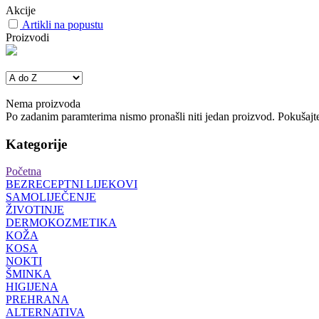
Akcije
Artikli na popustu
Proizvodi
Nema proizvoda
Po zadanim paramterima nismo pronašli niti jedan proizvod. Pokušajte 
Kategorije
Početna
BEZRECEPTNI LIJEKOVI
SAMOLIJEČENJE
ŽIVOTINJE
DERMOKOZMETIKA
KOŽA
KOSA
NOKTI
ŠMINKA
HIGIJENA
PREHRANA
ALTERNATIVA