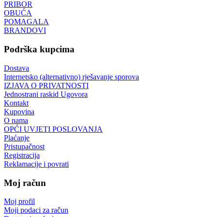
PRIBOR
OBUĆA
POMAGALA
BRANDOVI
Podrška kupcima
Dostava
Internetsko (alternativno) rješavanje sporova
IZJAVA O PRIVATNOSTI
Jednostrani raskid Ugovora
Kontakt
Kupovina
O nama
OPĆI UVJETI POSLOVANJA
Plaćanje
Pristupačnost
Registracija
Reklamacije i povrati
Moj račun
Moj profil
Moji podaci za račun