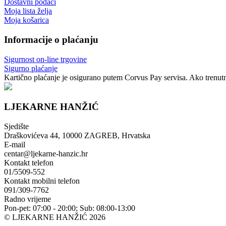
Dostavni podaci
Moja lista želja
Moja košarica
Informacije o plaćanju
Sigurnost on-line trgovine
Sigurno plaćanje
Kartično plaćanje je osigurano putem Corvus Pay servisa. Ako trenutno
LJEKARNE HANŽIĆ
Sjedište
Draškovićeva 44, 10000 ZAGREB, Hrvatska
E-mail
centar@ljekarne-hanzic.hr
Kontakt telefon
01/5509-552
Kontakt mobilni telefon
091/309-7762
Radno vrijeme
Pon-pet: 07:00 - 20:00; Sub: 08:00-13:00
© LJEKARNE HANŽIĆ 2026