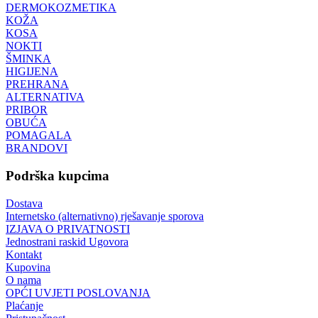
DERMOKOZMETIKA
KOŽA
KOSA
NOKTI
ŠMINKA
HIGIJENA
PREHRANA
ALTERNATIVA
PRIBOR
OBUĆA
POMAGALA
BRANDOVI
Podrška kupcima
Dostava
Internetsko (alternativno) rješavanje sporova
IZJAVA O PRIVATNOSTI
Jednostrani raskid Ugovora
Kontakt
Kupovina
O nama
OPĆI UVJETI POSLOVANJA
Plaćanje