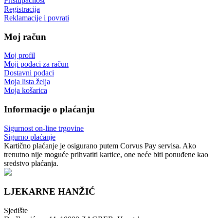
Pristupačnost
Registracija
Reklamacije i povrati
Moj račun
Moj profil
Moji podaci za račun
Dostavni podaci
Moja lista želja
Moja košarica
Informacije o plaćanju
Sigurnost on-line trgovine
Sigurno plaćanje
Kartično plaćanje je osigurano putem Corvus Pay servisa. Ako
trenutno nije moguće prihvatiti kartice, one neće biti ponuđene kao
sredstvo plaćanja.
LJEKARNE HANŽIĆ
Sjedište