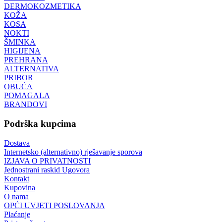
DERMOKOZMETIKA
KOŽA
KOSA
NOKTI
ŠMINKA
HIGIJENA
PREHRANA
ALTERNATIVA
PRIBOR
OBUĆA
POMAGALA
BRANDOVI
Podrška kupcima
Dostava
Internetsko (alternativno) rješavanje sporova
IZJAVA O PRIVATNOSTI
Jednostrani raskid Ugovora
Kontakt
Kupovina
O nama
OPĆI UVJETI POSLOVANJA
Plaćanje