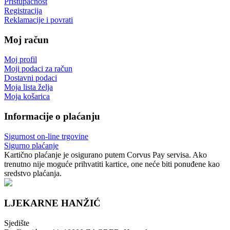
Pristupačnost
Registracija
Reklamacije i povrati
Moj račun
Moj profil
Moji podaci za račun
Dostavni podaci
Moja lista želja
Moja košarica
Informacije o plaćanju
Sigurnost on-line trgovine
Sigurno plaćanje
Kartično plaćanje je osigurano putem Corvus Pay servisa. Ako
trenutno nije moguće prihvatiti kartice, one neće biti ponuđene kao
sredstvo plaćanja.
LJEKARNE HANŽIĆ
Sjedište