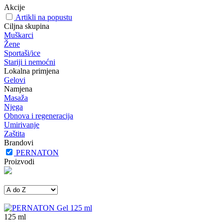
Akcije
Artikli na popustu
Ciljna skupina
Muškarci
Žene
Sportaši/ice
Stariji i nemoćni
Lokalna primjena
Gelovi
Namjena
Masaža
Njega
Obnova i regeneracija
Umirivanje
Zaštita
Brandovi
PERNATON
Proizvodi
125
ml