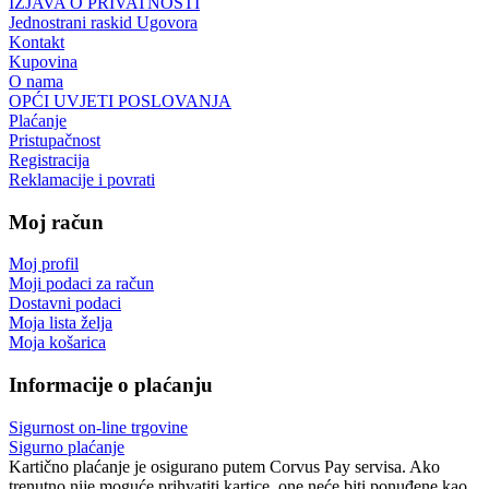
IZJAVA O PRIVATNOSTI
Jednostrani raskid Ugovora
Kontakt
Kupovina
O nama
OPĆI UVJETI POSLOVANJA
Plaćanje
Pristupačnost
Registracija
Reklamacije i povrati
Moj račun
Moj profil
Moji podaci za račun
Dostavni podaci
Moja lista želja
Moja košarica
Informacije o plaćanju
Sigurnost on-line trgovine
Sigurno plaćanje
Kartično plaćanje je osigurano putem Corvus Pay servisa. Ako
trenutno nije moguće prihvatiti kartice, one neće biti ponuđene kao