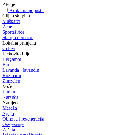
Akcije
Artikli na popustu
Ciljna skupina
Muškarci
Žene
Sportaši/ice
Stariji i nemoćni
Lokalna primjena
Gelovi
Ljekovito bilje
Bergamot
Bor
Lavanda - lavandin
Ružmarin
Zimzelen
Voće
Limun
Naranča
Namjena
Masaža
Njega
Obnova i regeneracija
Osvježenje
Zaštita