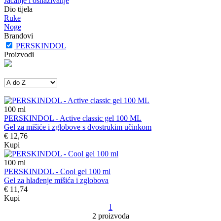
Jačanje i osnaživanje
Dio tijela
Ruke
Noge
Brandovi
PERSKINDOL
Proizvodi
100
ml
PERSKINDOL - Active classic gel 100 ML
Gel za mišiće i zglobove s dvostrukim učinkom
€ 12,76
Kupi
100
ml
PERSKINDOL - Cool gel 100 ml
Gel za hlađenje mišića i zglobova
€ 11,74
Kupi
1
2 proizvoda