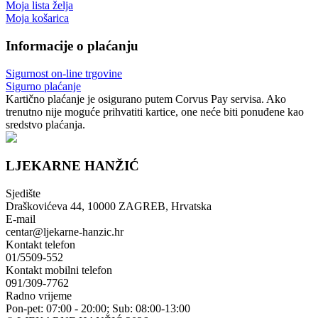
Moja lista želja
Moja košarica
Informacije o plaćanju
Sigurnost on-line trgovine
Sigurno plaćanje
Kartično plaćanje je osigurano putem Corvus Pay servisa. Ako
trenutno nije moguće prihvatiti kartice, one neće biti ponuđene kao
sredstvo plaćanja.
LJEKARNE HANŽIĆ
Sjedište
Draškovićeva 44, 10000 ZAGREB, Hrvatska
E-mail
centar@ljekarne-hanzic.hr
Kontakt telefon
01/5509-552
Kontakt mobilni telefon
091/309-7762
Radno vrijeme
Pon-pet: 07:00 - 20:00; Sub: 08:00-13:00