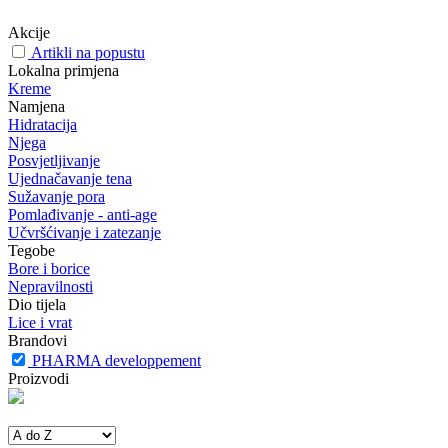
Akcije
Artikli na popustu
Lokalna primjena
Kreme
Namjena
Hidratacija
Njega
Posvjetljivanje
Ujednačavanje tena
Sužavanje pora
Pomlađivanje - anti-age
Učvršćivanje i zatezanje
Tegobe
Bore i borice
Nepravilnosti
Dio tijela
Lice i vrat
Brandovi
PHARMA developpement
Proizvodi