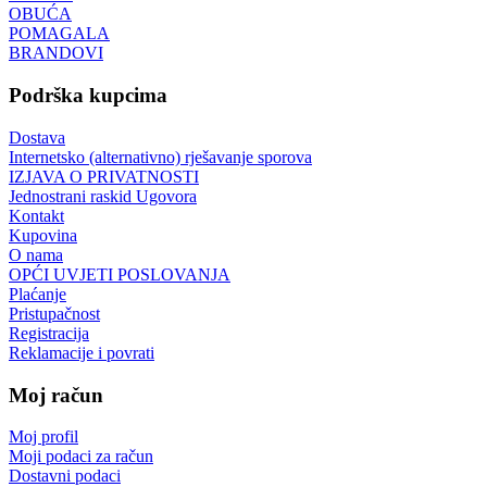
OBUĆA
POMAGALA
BRANDOVI
Podrška kupcima
Dostava
Internetsko (alternativno) rješavanje sporova
IZJAVA O PRIVATNOSTI
Jednostrani raskid Ugovora
Kontakt
Kupovina
O nama
OPĆI UVJETI POSLOVANJA
Plaćanje
Pristupačnost
Registracija
Reklamacije i povrati
Moj račun
Moj profil
Moji podaci za račun
Dostavni podaci