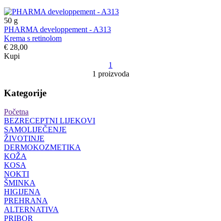
50
g
PHARMA developpement - A313
Krema s retinolom
€ 28,00
Kupi
1
1 proizvoda
Kategorije
Početna
BEZRECEPTNI LIJEKOVI
SAMOLIJEČENJE
ŽIVOTINJE
DERMOKOZMETIKA
KOŽA
KOSA
NOKTI
ŠMINKA
HIGIJENA
PREHRANA
ALTERNATIVA
PRIBOR