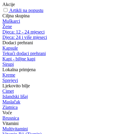
Akcije
Artikli na popustu
Ciljna skupina
Muškarci
Žene
Djeca: 12 - 24 mjeseci
Djeca: 24 i više mjeseci
Dodaci prehrani
Kapsule
Tekući dodaci prehrani
Kapi - biljne kapi
Sirupi
Lokalna primjena
Kreme
Sprejevi
Ljekovito bilje
Cimet
Islandski lišaj
Maslačak
Zlatnica
Voće
Brusnica
Vitamini
Multivitamini