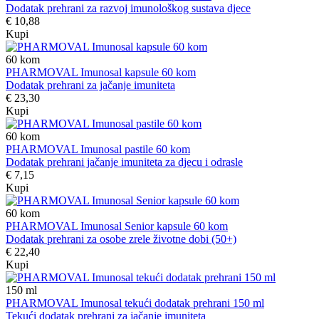
Dodatak prehrani za razvoj imunološkog sustava djece
€ 10,88
Kupi
60
kom
PHARMOVAL Imunosal kapsule 60 kom
Dodatak prehrani za jačanje imuniteta
€ 23,30
Kupi
60
kom
PHARMOVAL Imunosal pastile 60 kom
Dodatak prehrani jačanje imuniteta za djecu i odrasle
€ 7,15
Kupi
60
kom
PHARMOVAL Imunosal Senior kapsule 60 kom
Dodatak prehrani za osobe zrele životne dobi (50+)
€ 22,40
Kupi
150
ml
PHARMOVAL Imunosal tekući dodatak prehrani 150 ml
Tekući dodatak prehrani za jačanje imuniteta