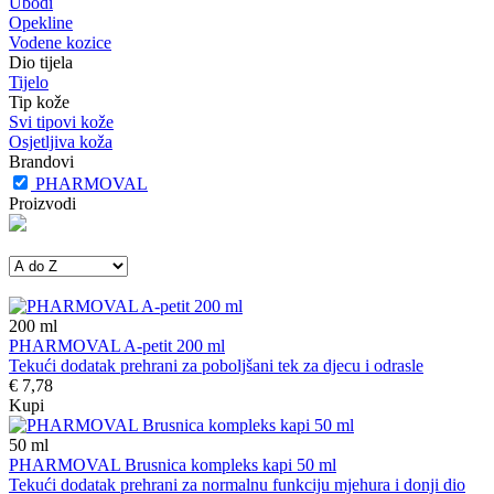
Ubodi
Opekline
Vodene kozice
Dio tijela
Tijelo
Tip kože
Svi tipovi kože
Osjetljiva koža
Brandovi
PHARMOVAL
Proizvodi
200
ml
PHARMOVAL A-petit 200 ml
Tekući dodatak prehrani za poboljšani tek za djecu i odrasle
€ 7,78
Kupi
50
ml
PHARMOVAL Brusnica kompleks kapi 50 ml
Tekući dodatak prehrani za normalnu funkciju mjehura i donji dio