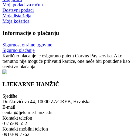
Moji podaci za račun
Dostavni podaci
Moja lista želja
Moja košarica
Informacije o plaćanju
Sigurnost on-line trgovine
Sigurno plaćanje
Kartično plaćanje je osigurano putem Corvus Pay servisa. Ako
trenutno nije moguće prihvatiti kartice, one neće biti ponuđene kao
sredstvo plaćanja.
LJEKARNE HANŽIĆ
Sjedište
Draškovićeva 44, 10000 ZAGREB, Hrvatska
E-mail
centar@ljekarne-hanzic.hr
Kontakt telefon
01/5509-552
Kontakt mobilni telefon
091/309-7762