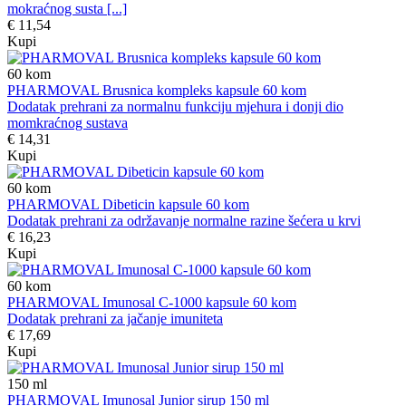
mokraćnog susta [...]
€ 11,54
Kupi
60
kom
PHARMOVAL Brusnica kompleks kapsule 60 kom
Dodatak prehrani za normalnu funkciju mjehura i donji dio
momkraćnog sustava
€ 14,31
Kupi
60
kom
PHARMOVAL Dibeticin kapsule 60 kom
Dodatak prehrani za održavanje normalne razine šećera u krvi
€ 16,23
Kupi
60
kom
PHARMOVAL Imunosal C-1000 kapsule 60 kom
Dodatak prehrani za jačanje imuniteta
€ 17,69
Kupi
150
ml
PHARMOVAL Imunosal Junior sirup 150 ml