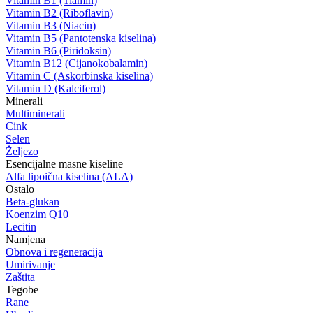
Vitamin B1 (Tiamin)
Vitamin B2 (Riboflavin)
Vitamin B3 (Niacin)
Vitamin B5 (Pantotenska kiselina)
Vitamin B6 (Piridoksin)
Vitamin B12 (Cijanokobalamin)
Vitamin C (Askorbinska kiselina)
Vitamin D (Kalciferol)
Minerali
Multiminerali
Cink
Selen
Željezo
Esencijalne masne kiseline
Alfa lipoična kiselina (ALA)
Ostalo
Beta-glukan
Koenzim Q10
Lecitin
Namjena
Obnova i regeneracija
Umirivanje
Zaštita
Tegobe
Rane