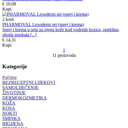
€ 10,08
Kupi
2
kom
PHARMOVAL Lexoderm set (sprej i krema)
Sprej i krema u setu za njegu kože kod vodenih kozica, opeklina,
uboda insekata [...]
€ 14,31
Kupi
1
11 proizvoda
Kategorije
Početna
BEZRECEPTNI LIJEKOVI
SAMOLIJEČENJE
ŽIVOTINJE
DERMOKOZMETIKA
KOŽA
KOSA
NOKTI
ŠMINKA
HIGIJENA