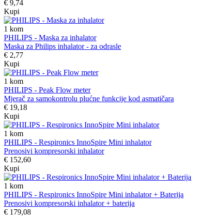
€ 9,74
Kupi
1
kom
PHILIPS - Maska za inhalator
Maska za Philips inhalator - za odrasle
€ 2,77
Kupi
1
kom
PHILIPS - Peak Flow meter
Mjerač za samokontrolu plućne funkcije kod asmatičara
€ 19,18
Kupi
1
kom
PHILIPS - Respironics InnoSpire Mini inhalator
Prenosivi kompresorski inhalator
€ 152,60
Kupi
1
kom
PHILIPS - Respironics InnoSpire Mini inhalator + Baterija
Prenosivi kompresorski inhalator + baterija
€ 179,08