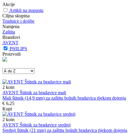
Akcije
Artikli na popustu
Ciljna skupina
Trudnice i dojilje
Namjena
Zaštita
Brandovi
AVENT
PHILIPS
Proizvodi
2
kom
AVENT Štitnik za bradavice mali
Mali štitnik (14,9 mm) za zaštitu bolnih bradavica tijekom dojenja
€ 6,25
Kupi
2
kom
AVENT Štitnik za bradavice srednji
Srednji štitnik (21 mm) za zaštitu bolnih bradavica tijekom dojenja