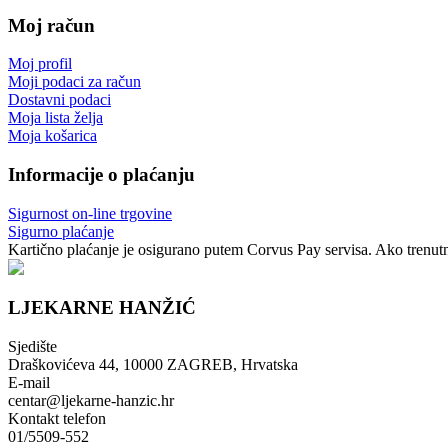
Moj račun
Moj profil
Moji podaci za račun
Dostavni podaci
Moja lista želja
Moja košarica
Informacije o plaćanju
Sigurnost on-line trgovine
Sigurno plaćanje
Kartično plaćanje je osigurano putem Corvus Pay servisa. Ako trenutno
LJEKARNE HANŽIĆ
Sjedište
Draškovićeva 44, 10000 ZAGREB, Hrvatska
E-mail
centar@ljekarne-hanzic.hr
Kontakt telefon
01/5509-552