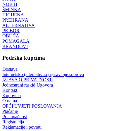
NOKTI
ŠMINKA
HIGIJENA
PREHRANA
ALTERNATIVA
PRIBOR
OBUĆA
POMAGALA
BRANDOVI
Podrška kupcima
Dostava
Internetsko (alternativno) rješavanje sporova
IZJAVA O PRIVATNOSTI
Jednostrani raskid Ugovora
Kontakt
Kupovina
O nama
OPĆI UVJETI POSLOVANJA
Plaćanje
Pristupačnost
Registracija
Reklamacije i povrati