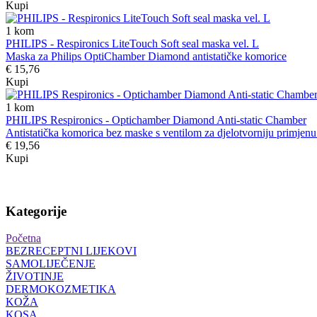
Kupi
1
kom
PHILIPS - Respironics LiteTouch Soft seal maska vel. L
Maska za Philips OptiChamber Diamond antistatičke komorice
€ 15,76
Kupi
1
kom
PHILIPS Respironics - Optichamber Diamond Anti-static Chamber
Antistatička komorica bez maske s ventilom za djelotvorniju primjenu 
€ 19,56
Kupi
Kategorije
Početna
BEZRECEPTNI LIJEKOVI
SAMOLIJEČENJE
ŽIVOTINJE
DERMOKOZMETIKA
KOŽA
KOSA