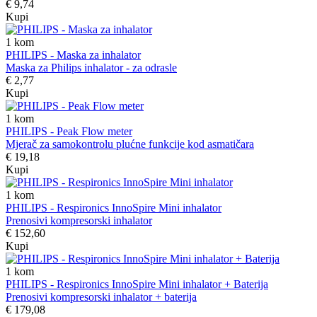
€ 9,74
Kupi
1
kom
PHILIPS - Maska za inhalator
Maska za Philips inhalator - za odrasle
€ 2,77
Kupi
1
kom
PHILIPS - Peak Flow meter
Mjerač za samokontrolu plućne funkcije kod asmatičara
€ 19,18
Kupi
1
kom
PHILIPS - Respironics InnoSpire Mini inhalator
Prenosivi kompresorski inhalator
€ 152,60
Kupi
1
kom
PHILIPS - Respironics InnoSpire Mini inhalator + Baterija
Prenosivi kompresorski inhalator + baterija
€ 179,08