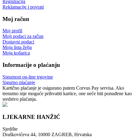
Registracija
Reklamacije i povrati
Moj račun
Moj profil
Moji podaci za račun
Dostavni podaci
Moja lista želja
Moja košarica
Informacije o plaćanju
Sigurnost on-line trgovine
Sigurno plaćanje
Kartično plaćanje je osigurano putem Corvus Pay servisa. Ako
trenutno nije moguće prihvatiti kartice, one neće biti ponuđene kao
sredstvo plaćanja.
LJEKARNE HANŽIĆ
Sjedište
Draškovićeva 44, 10000 ZAGREB, Hrvatska