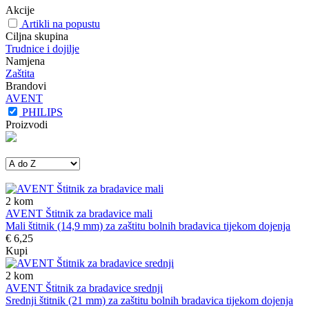
Akcije
Artikli na popustu
Ciljna skupina
Trudnice i dojilje
Namjena
Zaštita
Brandovi
AVENT
PHILIPS
Proizvodi
2
kom
AVENT Štitnik za bradavice mali
Mali štitnik (14,9 mm) za zaštitu bolnih bradavica tijekom dojenja
€ 6,25
Kupi
2
kom
AVENT Štitnik za bradavice srednji
Srednji štitnik (21 mm) za zaštitu bolnih bradavica tijekom dojenja