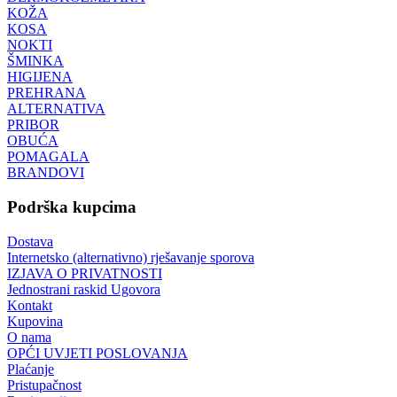
KOŽA
KOSA
NOKTI
ŠMINKA
HIGIJENA
PREHRANA
ALTERNATIVA
PRIBOR
OBUĆA
POMAGALA
BRANDOVI
Podrška kupcima
Dostava
Internetsko (alternativno) rješavanje sporova
IZJAVA O PRIVATNOSTI
Jednostrani raskid Ugovora
Kontakt
Kupovina
O nama
OPĆI UVJETI POSLOVANJA
Plaćanje
Pristupačnost