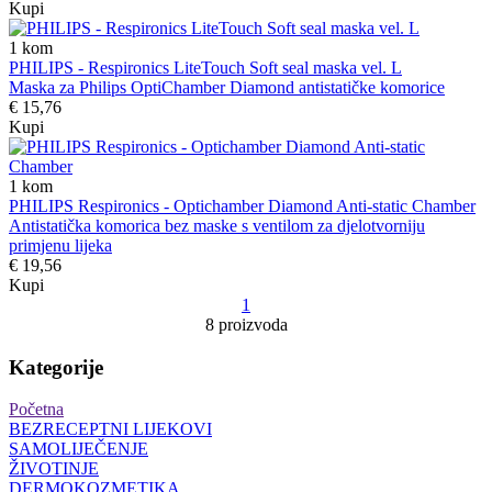
Kupi
1
kom
PHILIPS - Respironics LiteTouch Soft seal maska vel. L
Maska za Philips OptiChamber Diamond antistatičke komorice
€ 15,76
Kupi
1
kom
PHILIPS Respironics - Optichamber Diamond Anti-static Chamber
Antistatička komorica bez maske s ventilom za djelotvorniju
primjenu lijeka
€ 19,56
Kupi
1
8 proizvoda
Kategorije
Početna
BEZRECEPTNI LIJEKOVI
SAMOLIJEČENJE
ŽIVOTINJE
DERMOKOZMETIKA