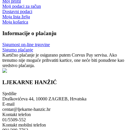
Moj profil
Moji podaci za račun
Dostavni podaci
Moja lista želja
Moja košarica
Informacije o plaćanju
Sigurnost on-line trgovine
Sigurno plaćanje
Kartično plaćanje je osigurano putem Corvus Pay servisa. Ako
trenutno nije moguće prihvatiti kartice, one neće biti ponuđene kao
sredstvo plaćanja.
LJEKARNE HANŽIĆ
Sjedište
Draškovićeva 44, 10000 ZAGREB, Hrvatska
E-mail
centar@ljekarne-hanzic.hr
Kontakt telefon
01/5509-552
Kontakt mobilni telefon