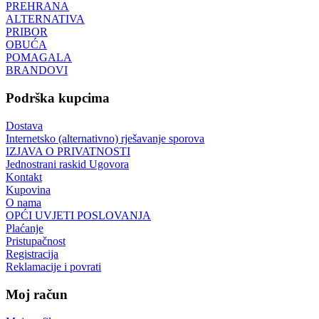
PREHRANA
ALTERNATIVA
PRIBOR
OBUĆA
POMAGALA
BRANDOVI
Podrška kupcima
Dostava
Internetsko (alternativno) rješavanje sporova
IZJAVA O PRIVATNOSTI
Jednostrani raskid Ugovora
Kontakt
Kupovina
O nama
OPĆI UVJETI POSLOVANJA
Plaćanje
Pristupačnost
Registracija
Reklamacije i povrati
Moj račun