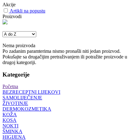
Akcije
Artikli na popustu
Proizvodi
Nema proizvoda
Po zadanim paramterima nismo pronašli niti jedan proizvod.
Pokušajte sa drugačijim pretraživanjem ili potražite proizvode u
drugoj kategoriji.
Kategorije
Početna
BEZRECEPTNI LIJEKOVI
SAMOLIJEČENJE
ŽIVOTINJE
DERMOKOZMETIKA
KOŽA
KOSA
NOKTI
ŠMINKA
HIGIJENA