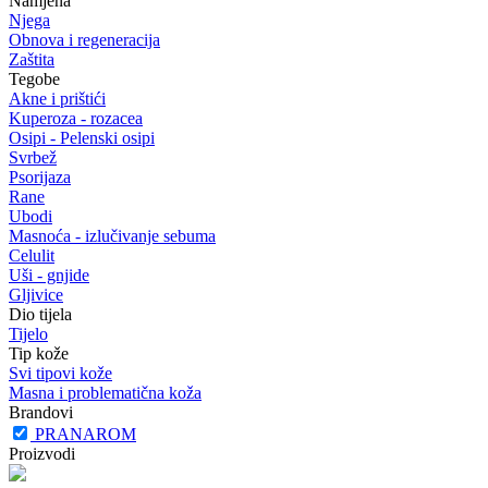
Namjena
Njega
Obnova i regeneracija
Zaštita
Tegobe
Akne i prištići
Kuperoza - rozacea
Osipi - Pelenski osipi
Svrbež
Psorijaza
Rane
Ubodi
Masnoća - izlučivanje sebuma
Celulit
Uši - gnjide
Gljivice
Dio tijela
Tijelo
Tip kože
Svi tipovi kože
Masna i problematična koža
Brandovi
PRANAROM
Proizvodi