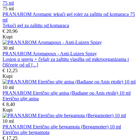
75
ml
PRANAROM Aromapic tekući gel roler za zaštitu od komaraca 75
ml
Tekući gel za zaštitu od komaraca
€ 20,96
Kupi
30
ml
PRANAROM Aromapoux - Anti-Luizen Spray
Losion u spreju + češalj za zaštitu vlasišta od mikroorganizama i
čišćenje od uš [...]
€ 12,25
Kupi
10
ml
PRANAROM Eterično ulje anisa (Badiane ou Anis etoile) 10 ml
Eterično ulje anisa
€ 8,40
Kupi
10
ml
PRANAROM Eterično ulje bergamota (Bergamotier) 10 ml
Eterično ulje bergamota
€ 17,25