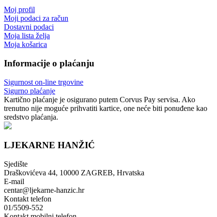
Moj profil
Moji podaci za račun
Dostavni podaci
Moja lista želja
Moja košarica
Informacije o plaćanju
Sigurnost on-line trgovine
Sigurno plaćanje
Kartično plaćanje je osigurano putem Corvus Pay servisa. Ako
trenutno nije moguće prihvatiti kartice, one neće biti ponuđene kao
sredstvo plaćanja.
LJEKARNE HANŽIĆ
Sjedište
Draškovićeva 44, 10000 ZAGREB, Hrvatska
E-mail
centar@ljekarne-hanzic.hr
Kontakt telefon
01/5509-552
Kontakt mobilni telefon