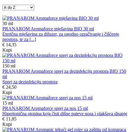
30
ml
PRANAROM Aromaforce mješavina BIO 30 ml
Eterična mješavina za difuzer, za ugodno ozračivanje i čišćenje
prostora, te za [...]
€ 14,35
Kupi
150
ml
PRANAROM Aromaforce sprej za dezinfekciju prostora BIO 150
ml
Sprej za dezinfekciju prostora
€ 24,50
Kupi
15
ml
PRANAROM Aromaforce sprej za nos 15 ml
Hipertonična otopina koja čisti dišne puteve nosa i olakšava disanje
€ 11,85
Kupi