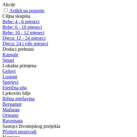
Akcije
Artikli na popustu
Ciljna skupina
Bebe: 4 - 6 mjeseci
Bebe: 6 - 10 mjeseci
Bebe: 10 - 12 mjeseci
Djeca: 12 - 24 mjeseci
Djeca: 24 i više mjeseci
Dodaci prehrani
Kapsule
Sirupi
Lokalna primjena
Gelovi
Losioni
Sprejevi
Eterična ulja
Ljekovito bilje
Biljna mješavina
Bergamot
Mažuran
Origano
Ravensara
Sastojci životinjskog porijekla
Pčelinji proizvodi