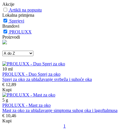
Akcije
Artikli na popustu
Lokalna primjena
Sprejevi
Brandovi
PROLUXX
Proizvodi
10
ml
PROLUXX - Duo Sprej za oko
Sprej za oko za ublažavanje svrbeža i suhoće oka
€ 12,89
Kupi
5
g
PROLUXX - Mast za oko
Mast za oko za ublažavanje simptoma suhog oka i lagoftalmusa
€ 10,46
Kupi
1