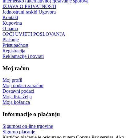
Internetsko (alternativno) rješavanje sporova
IZJAVA O PRIVATNOSTI
Jednostrani raskid Ugovora
Kontakt
Kupovina
O nama
OPĆI UVJETI POSLOVANJA
Plaćanje
Pristupačnost
Registracija
Reklamacije i povrati
Moj račun
Moj profil
Moji podaci za račun
Dostavni podaci
Moja lista želja
Moja košarica
Informacije o plaćanju
Sigurnost on-line trgovine
Sigurno plaćanje
Kartično plaćanje je osigurano putem Corvus Pay servisa. Ako