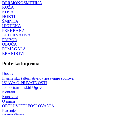
DERMOKOZMETIKA
KOŽA
KOSA
NOKTI
ŠMINKA
HIGIJENA
PREHRANA
ALTERNATIVA
PRIBOR
OBUĆA
POMAGALA
BRANDOVI
Podrška kupcima
Dostava
Internetsko (alternativno) rješavanje sporova
IZJAVA O PRIVATNOSTI
Jednostrani raskid Ugovora
Kontakt
Kupovina
O nama
OPĆI UVJETI POSLOVANJA
Plaćanje