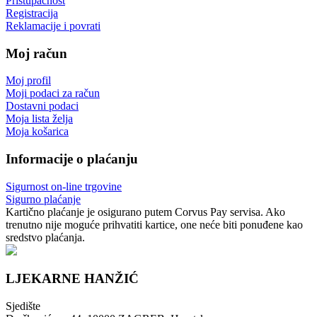
Pristupačnost
Registracija
Reklamacije i povrati
Moj račun
Moj profil
Moji podaci za račun
Dostavni podaci
Moja lista želja
Moja košarica
Informacije o plaćanju
Sigurnost on-line trgovine
Sigurno plaćanje
Kartično plaćanje je osigurano putem Corvus Pay servisa. Ako
trenutno nije moguće prihvatiti kartice, one neće biti ponuđene kao
sredstvo plaćanja.
LJEKARNE HANŽIĆ
Sjedište