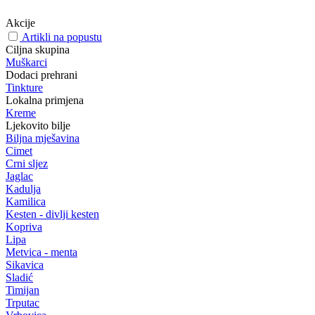
Akcije
Artikli na popustu
Ciljna skupina
Muškarci
Dodaci prehrani
Tinkture
Lokalna primjena
Kreme
Ljekovito bilje
Biljna mješavina
Cimet
Crni sljez
Jaglac
Kadulja
Kamilica
Kesten - divlji kesten
Kopriva
Lipa
Metvica - menta
Sikavica
Sladić
Timijan
Trputac