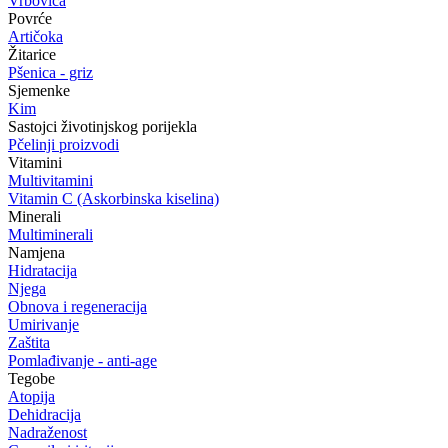
Vrbovica
Povrće
Artičoka
Žitarice
Pšenica - griz
Sjemenke
Kim
Sastojci životinjskog porijekla
Pčelinji proizvodi
Vitamini
Multivitamini
Vitamin C (Askorbinska kiselina)
Minerali
Multiminerali
Namjena
Hidratacija
Njega
Obnova i regeneracija
Umirivanje
Zaštita
Pomlađivanje - anti-age
Tegobe
Atopija
Dehidracija
Nadraženost