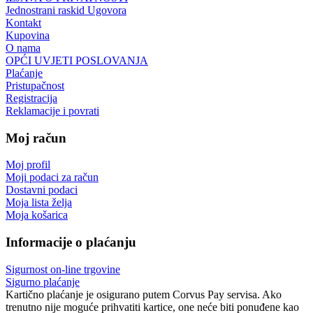
Jednostrani raskid Ugovora
Kontakt
Kupovina
O nama
OPĆI UVJETI POSLOVANJA
Plaćanje
Pristupačnost
Registracija
Reklamacije i povrati
Moj račun
Moj profil
Moji podaci za račun
Dostavni podaci
Moja lista želja
Moja košarica
Informacije o plaćanju
Sigurnost on-line trgovine
Sigurno plaćanje
Kartično plaćanje je osigurano putem Corvus Pay servisa. Ako
trenutno nije moguće prihvatiti kartice, one neće biti ponuđene kao