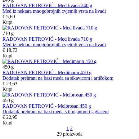
RADOVAN PETROVIĆ - Med livada 240 g
Med iz nektara mnogobrojnih cvjetnih vrsta na livadi
€ 5,69
Kupi
710
g
RADOVAN PETROVIĆ - Med livada 710 g
Med iz nektara mnogobrojnih cvjetnih vrsta na livadi
€ 18,73
Kupi
450
g
RADOVAN PETROVIĆ - Medimarin 450 g
Dodatak prehrani na bazi meda sa sikavicom i artičokom
€ 23,63
Kupi
450
g
RADOVAN PETROVIĆ - Melbrosan 450 g
Dodatak prehrani na bazi meda s timijanom i jaglacem
€ 22,95
Kupi
1
2
29 proizvoda