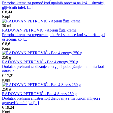
Prirodna krema za pomoć kod upalnih procesa na koži i sluznici,
gljivičnih infek [...]
€ 8,44
Kupi
30
ml
RADOVAN PETROVIĆ - Apisan žuta krema
Prirodna krema za regeneraciju kože i sluznice kod svih iritacija i
oštećenja ko [...]
€ 8,61
Kupi
250
g
RADOVAN PETROVIĆ - Bee 4 energy 250 g
Dodatak prehrani za dizanje energije i poboljšanje imuniteta kod
odraslih
€ 17,21
Kupi
250
g
RADOVAN PETROVIĆ - Bee 4 Stress 250 g
Dodatak prehrani antistresnog djelovanja s matičnom mliječi i
ayurvedskim biljka [...]
€ 19,24
Kupi