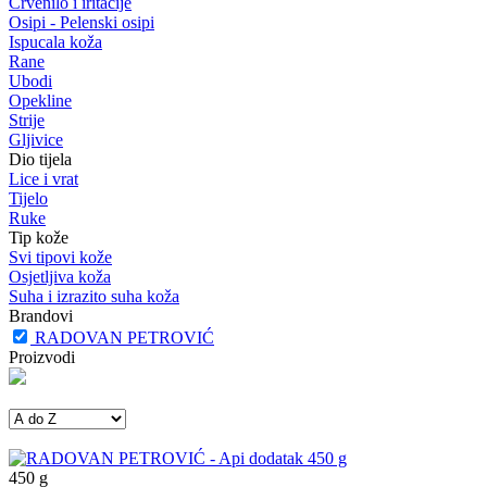
Crvenilo i iritacije
Osipi - Pelenski osipi
Ispucala koža
Rane
Ubodi
Opekline
Strije
Gljivice
Dio tijela
Lice i vrat
Tijelo
Ruke
Tip kože
Svi tipovi kože
Osjetljiva koža
Suha i izrazito suha koža
Brandovi
RADOVAN PETROVIĆ
Proizvodi
450
g