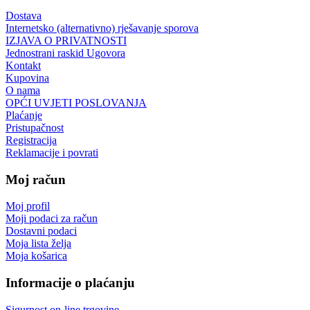
Dostava
Internetsko (alternativno) rješavanje sporova
IZJAVA O PRIVATNOSTI
Jednostrani raskid Ugovora
Kontakt
Kupovina
O nama
OPĆI UVJETI POSLOVANJA
Plaćanje
Pristupačnost
Registracija
Reklamacije i povrati
Moj račun
Moj profil
Moji podaci za račun
Dostavni podaci
Moja lista želja
Moja košarica
Informacije o plaćanju
Sigurnost on-line trgovine