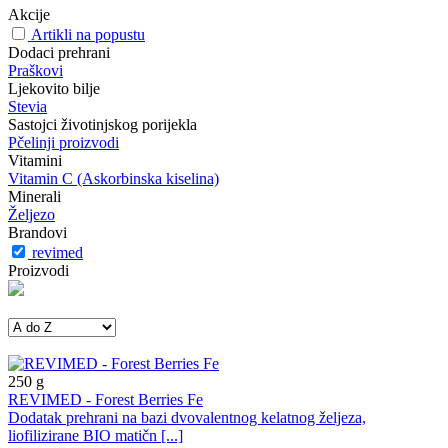
Akcije
Artikli na popustu
Dodaci prehrani
Praškovi
Ljekovito bilje
Stevia
Sastojci životinjskog porijekla
Pčelinji proizvodi
Vitamini
Vitamin C (Askorbinska kiselina)
Minerali
Željezo
Brandovi
revimed
Proizvodi
250
g
REVIMED - Forest Berries Fe
Dodatak prehrani na bazi dvovalentnog kelatnog željeza,
liofilizirane BIO matičn [...]