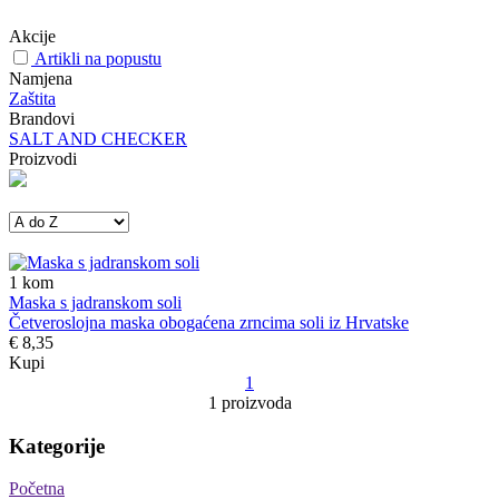
Akcije
Artikli na popustu
Namjena
Zaštita
Brandovi
SALT AND CHECKER
Proizvodi
1
kom
Maska s jadranskom soli
Četveroslojna maska obogaćena zrncima soli iz Hrvatske
€ 8,35
Kupi
1
1 proizvoda
Kategorije
Početna