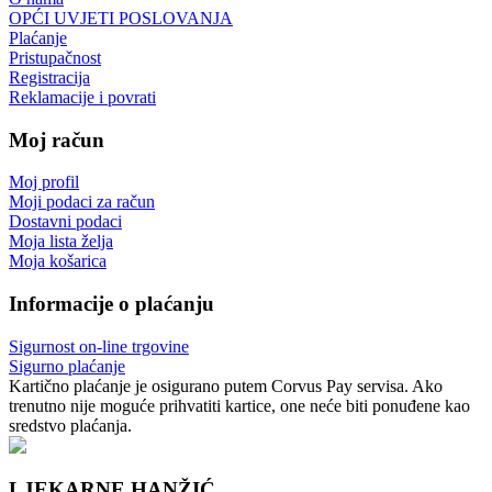
OPĆI UVJETI POSLOVANJA
Plaćanje
Pristupačnost
Registracija
Reklamacije i povrati
Moj račun
Moj profil
Moji podaci za račun
Dostavni podaci
Moja lista želja
Moja košarica
Informacije o plaćanju
Sigurnost on-line trgovine
Sigurno plaćanje
Kartično plaćanje je osigurano putem Corvus Pay servisa. Ako
trenutno nije moguće prihvatiti kartice, one neće biti ponuđene kao
sredstvo plaćanja.
LJEKARNE HANŽIĆ